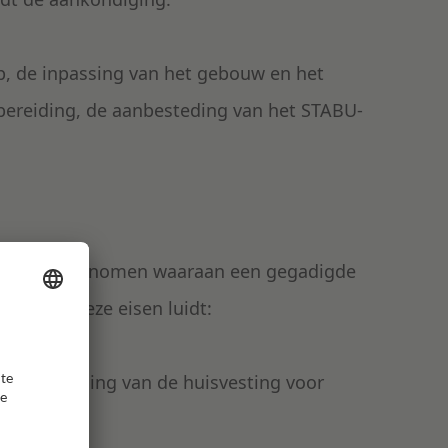
p, de inpassing van het gebouw en het
bereiding, de aanbesteding van het STABU-
tie-eisen opgenomen waaraan een gegadigde
en van deze eisen luidt:
uwbegeleiding van de huisvesting voor