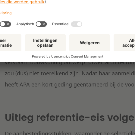
Het geschil
Atelier Pro Architekten B.V. (APA) heeft zich aangem
referentie overgelegd waaruit bouwtechnische ont
huisvesting brandweer) blijkt. Onder “ontwerp” m
verstaan “bouwkundig ontwerp” ofwel “architecton
zou (dus) niet toereikend zijn. Nadat haar aanmeldi
heeft APA een kort geding geëntameerd bij de voo
Uitleg referentie-eis vol
De aanbestedingsstukken, waaronder de selectiele