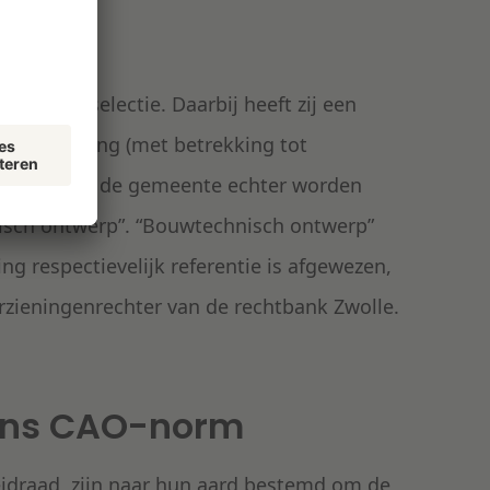
eld voor selectie. Daarbij heeft zij een
werpervaring (met betrekking tot
oet volgens de gemeente echter worden
isch ontwerp”. “Bouwtechnisch ontwerp”
ng respectievelijk referentie is afgewezen,
rzieningenrechter van de rechtbank Zwolle.
gens CAO-norm
idraad, zijn naar hun aard bestemd om de