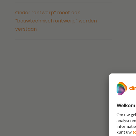
Onder “ontwerp” moet ook
“bouwtechnisch ontwerp” worden
verstaan