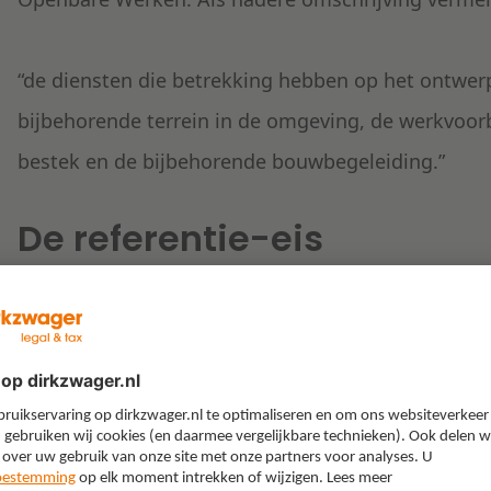
“de diensten die betrekking hebben op het ontwer
bijbehorende terrein in de omgeving, de werkvoor
bestek en de bijbehorende bouwbegeleiding.”
De referentie-eis
In de selectieleidraad zijn verschillende referen
moet voldoen om te kunnen worden geselecteerd. E
“een referentie ten aanzien van het ontwerp en bo
brandweer”.