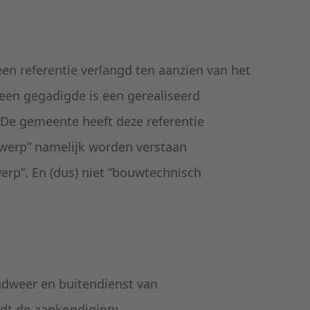
n referentie verlangd ten aanzien van het
een gegadigde is een gerealiseerd
 De gemeente heeft deze referentie
werp” namelijk worden verstaan
rp”. En (dus) niet “bouwtechnisch
andweer en buitendienst van
dt de aankondiging: