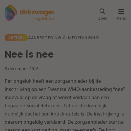
Expertises
Zoek
Menu
Corporate / M&A
Thema's
AANBESTEDING & MEDEDINGING
ARTIKEL
Banking & Finance
Dichtbij de energietransitie
Kennis
Nee is nee
Artikelen
Lees meer
Fiscaal
Events
8 december 2016
Klantcases
Specialisten
Per ongeluk heeft een zorgaanbieder bij de
Arbeid & Pensioen
inschrijving op een Twentse WMO-aanbesteding “nee”
Over ons
ingevuld op de vraag of wordt voldaan aan een
IT & Privacy
bepaalde Social Returneis. Uit de stukken blijkt
Dichtbij een toekomstbestendige zorg
Over Dirkzwager
duidelijk dat het een knock-outeis is. De inschrijving is
Werken bij
IE & Innovatie
daarom ongeldig verklaard. De zorgaanbieder startte
Lees meer
daarop een kort geding, maar tevergeefs. De kort