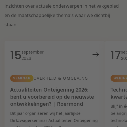
inzichten over actuele onderwerpen in het vakgebied
en de maatschappelijke thema's waar we dichtbij
staan.
15
17
september
se
2026
20
OVERHEID & OMGEVING
SEMINAR
WEBIN
Actualiteiten Onteigening 2026:
Techno
bent u voorbereid op de nieuwste
kwart
ontwikkelingen? | Roermond
Blijf in
Dit jaar organiseren wij het jaarlijkse
belangri
Dirkzwagerseminar Actualiteiten Onteigening
technolo