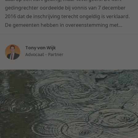
Contact
gedingrechter oordeelde bij vonnis van 7 december
Herstructurering & Insolventie
Internationale partners
2016 dat de inschrijving terecht ongeldig is verklaard.
Nederlands
De gemeenten hebben in overeenstemming met...
Energie
Nieuws
Dichtbij de kansen en uitdagingen in de
Zorg & Sociaal domein
Tony van Wijk
woningbouw
Advocaat - Partner
Vastgoed
Lees meer
Overheid & Omgeving
Aanbesteding & Mededinging
Dichtbij de wendbare onderneming
Aansprakelijkheid & Verzekering
Lees meer