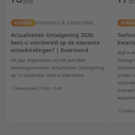
2026
20
OVERHEID & OMGEVING
SEMINAR
WEBIN
Actualiteiten Onteigening 2026:
Techno
bent u voorbereid op de nieuwste
kwart
ontwikkelingen? | Roermond
Blijf in
Dit jaar organiseren wij het jaarlijkse
belangri
Dirkzwagerseminar Actualiteiten Onteigening
technolo
op 15 september 2026 in Roermond.
praten u
uitsprak
Roermond
13:30 - 15:45
Interact
wisselen
Online