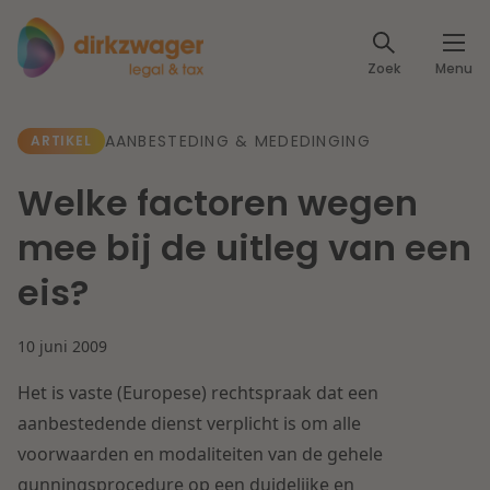
Expertises
Zoek
Menu
Corporate / M&A
Thema's
AANBESTEDING & MEDEDINGING
ARTIKEL
Banking & Finance
Dichtbij de energietransitie
Kennis
Welke factoren wegen
Artikelen
Lees meer
Fiscaal
mee bij de uitleg van een
Events
eis?
Klantcases
Specialisten
Arbeid & Pensioen
10 juni 2009
Over ons
IT & Privacy
Het is vaste (Europese) rechtspraak dat een
Dichtbij een toekomstbestendige zorg
Over Dirkzwager
aanbestedende dienst verplicht is om alle
Werken bij
IE & Innovatie
voorwaarden en modaliteiten van de gehele
Lees meer
gunningsprocedure op een duidelijke en