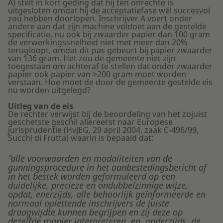
A) stelt in kort geding dat hij ten onrechte is
uitgesloten omdat hij de acceptatiefase wél succesvol
zou hebben doorlopen. Inschrijver A voert onder
andere aan dat zijn machine voldoet aan de gestelde
specificatie, nu ook bij zwaarder papier dan 100 gram
de verwerkingssnelheid niet met meer dan 20%
terugloopt, omdat dit pas gebeurt bij papier zwaarder
van 136 gram. Het zou de gemeente niet zijn
toegestaan om achteraf te stellen dat onder zwaarder
papier ook papier van >200 gram moet worden
verstaan. Hoe moet de door de gemeente gestelde eis
nu worden uitgelegd?
Uitleg van de eis
De rechter verwijst bij de beoordeling van het zojuist
geschetste geschil allereerst naar Europese
jurisprudentie (HvJEG, 29 april 2004, zaak C-496/99,
Succhi di Frutta) waarin is bepaald dat:
“alle voorwaarden en modaliteiten van de
gunningsprocedure in het aanbestedingsbericht of
in het bestek worden geformuleerd op een
duidelijke, precieze en ondubbelzinnige wijze,
opdat, enerzijds, alle behoorlijk geïnformeerde en
normaal oplettende inschrijvers de juiste
draagwijdte kunnen begrijpen en zij deze op
dezelfde manier interpreteren, en, anderzijds, de