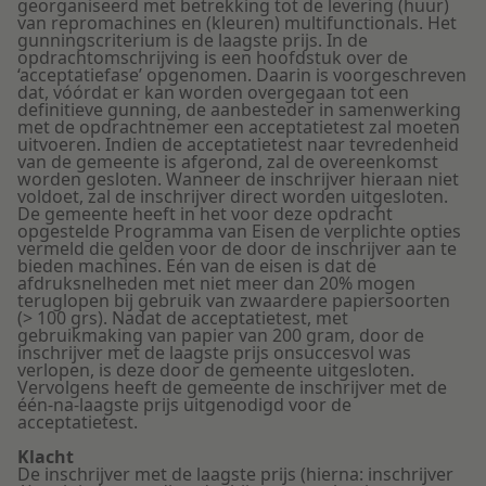
georganiseerd met betrekking tot de levering (huur)
van repromachines en (kleuren) multifunctionals. Het
gunningscriterium is de laagste prijs. In de
opdrachtomschrijving is een hoofdstuk over de
‘acceptatiefase’ opgenomen. Daarin is voorgeschreven
dat, vóórdat er kan worden overgegaan tot een
definitieve gunning, de aanbesteder in samenwerking
met de opdrachtnemer een acceptatietest zal moeten
uitvoeren. Indien de acceptatietest naar tevredenheid
van de gemeente is afgerond, zal de overeenkomst
worden gesloten. Wanneer de inschrijver hieraan niet
voldoet, zal de inschrijver direct worden uitgesloten.
De gemeente heeft in het voor deze opdracht
opgestelde Programma van Eisen de verplichte opties
vermeld die gelden voor de door de inschrijver aan te
bieden machines. Eén van de eisen is dat de
afdruksnelheden met niet meer dan 20% mogen
teruglopen bij gebruik van zwaardere papiersoorten
(> 100 grs). Nadat de acceptatietest, met
gebruikmaking van papier van 200 gram, door de
inschrijver met de laagste prijs onsuccesvol was
verlopen, is deze door de gemeente uitgesloten.
Vervolgens heeft de gemeente de inschrijver met de
één-na-laagste prijs uitgenodigd voor de
acceptatietest.
Klacht
De inschrijver met de laagste prijs (hierna: inschrijver