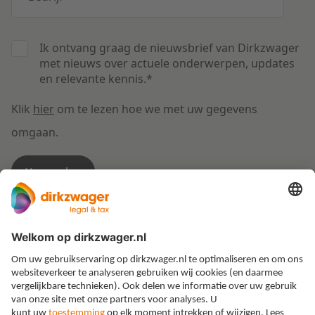
Ik ontvang graag de nieuwsbrief van Dirkzwager
met nieuws over actuele onderwerpen, updates
en relevante kennis.
*
Klik
hier
om te lezen hoe we met uw gegevens
omgaan.
Expertises
Thema’s