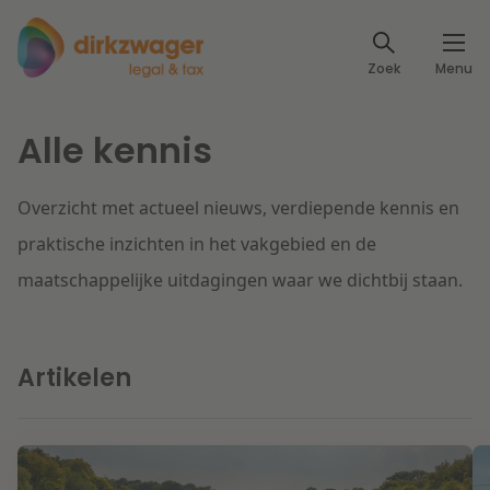
Expertises
Zoek
Menu
Corporate / M&A
Thema's
Alle kennis
Banking & Finance
Dichtbij de energietransitie
Kennis
Overzicht met actueel nieuws, verdiepende kennis en
Artikelen
Lees meer
Fiscaal
Events
praktische inzichten in het vakgebied en de
maatschappelijke uitdagingen waar we dichtbij staan.
Klantcases
Specialisten
Arbeid & Pensioen
Over ons
Artikelen
IT & Privacy
Dichtbij een toekomstbestendige zorg
Over Dirkzwager
Werken bij
IE & Innovatie
Lees meer