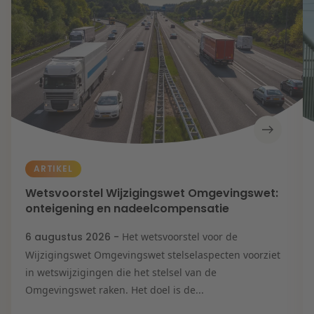
Contact
Herstructurering & Insolventie
Internationale partners
Nederlands
English
Energie
Nieuws
Dichtbij de kansen en uitdagingen in de
Zorg & Sociaal domein
woningbouw
Vastgoed
Lees meer
ARTIKEL
Wetsvoorstel Wijzigingswet Omgevingswet:
Overheid & Omgeving
onteigening en nadeelcompensatie
6 augustus 2026 -
Het wetsvoorstel voor de
Aanbesteding & Mededinging
Wijzigingswet Omgevingswet stelselaspecten voorziet
Dichtbij de wendbare onderneming
in wetswijzigingen die het stelsel van de
Omgevingswet raken. Het doel is de...
Aansprakelijkheid & Verzekering
Lees meer