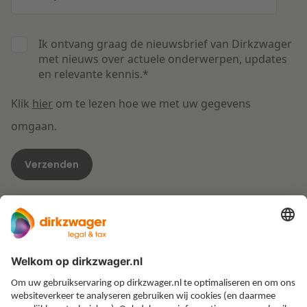
Ik ontvang graag de nieuwsbrief van Dirkzwager
met nieuws over actuele onderwerpen, updates
en relevante kennis.
*
Klik
hier
om te lezen hoe we met uw gegevens
omgaan.
Expertises