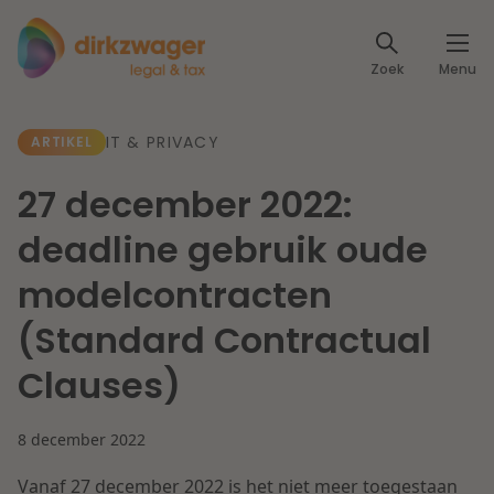
Expertises
Zoek
Menu
Corporate / M&A
Thema's
IT & PRIVACY
ARTIKEL
Banking & Finance
Dichtbij de energietransitie
Kennis
27 december 2022:
Artikelen
Lees meer
Fiscaal
deadline gebruik oude
Events
modelcontracten
Klantcases
Specialisten
Arbeid & Pensioen
(Standard Contractual
Over ons
Clauses)
IT & Privacy
Dichtbij een toekomstbestendige zorg
Over Dirkzwager
Werken bij
8 december 2022
IE & Innovatie
Lees meer
Vanaf 27 december 2022 is het niet meer toegestaan