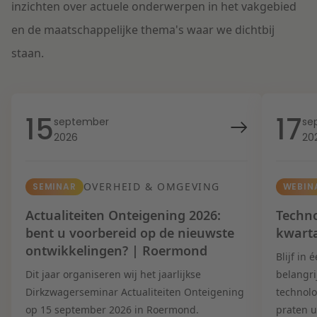
inzichten over actuele onderwerpen in het vakgebied
en de maatschappelijke thema's waar we dichtbij
staan.
15
17
september
se
2026
20
OVERHEID & OMGEVING
SEMINAR
WEBIN
Actualiteiten Onteigening 2026:
Techno
bent u voorbereid op de nieuwste
kwart
ontwikkelingen? | Roermond
Blijf in
Dit jaar organiseren wij het jaarlijkse
belangri
Dirkzwagerseminar Actualiteiten Onteigening
technolo
op 15 september 2026 in Roermond.
praten u