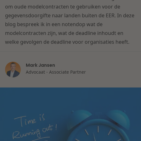
Contact
om oude modelcontracten te gebruiken voor de
Herstructurering & Insolventie
Internationale partners
gegevensdoorgifte naar landen buiten de EER. In deze
Nederlands
blog bespreek ik in een notendop wat de
Energie
Nieuws
modelcontracten zijn, wat de deadline inhoudt en
welke gevolgen de deadline voor organisaties heeft.
Dichtbij de kansen en uitdagingen in de
Zorg & Sociaal domein
woningbouw
Mark Jansen
Vastgoed
Lees meer
Advocaat - Associate Partner
Overheid & Omgeving
Aanbesteding & Mededinging
Dichtbij de wendbare onderneming
Aansprakelijkheid & Verzekering
Lees meer