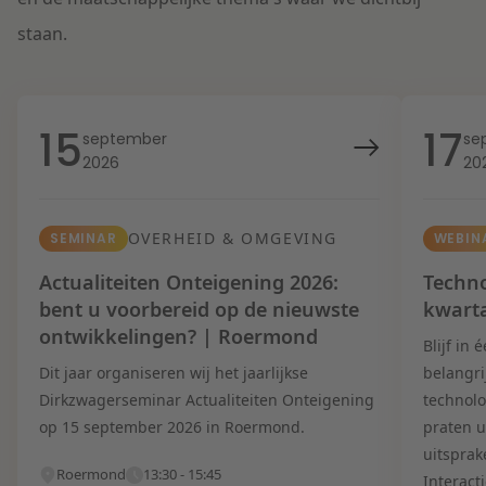
staan.
15
17
september
se
2026
20
OVERHEID & OMGEVING
SEMINAR
WEBIN
Actualiteiten Onteigening 2026:
Techno
bent u voorbereid op de nieuwste
kwart
ontwikkelingen? | Roermond
Blijf in
Dit jaar organiseren wij het jaarlijkse
belangri
Dirkzwagerseminar Actualiteiten Onteigening
technolo
op 15 september 2026 in Roermond.
praten u
uitsprak
Roermond
13:30 - 15:45
Interact