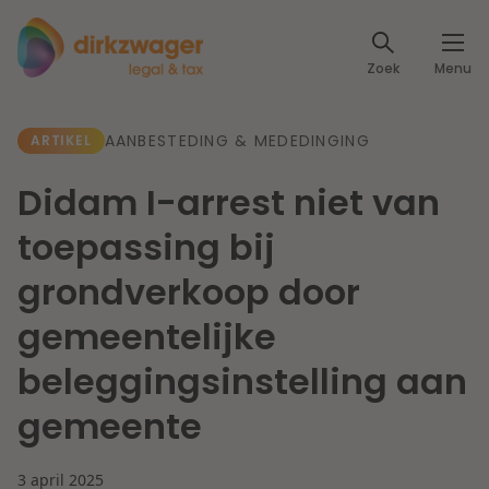
Expertises
Zoek
Menu
Corporate / M&A
Thema's
AANBESTEDING & MEDEDINGING
ARTIKEL
Banking & Finance
Dichtbij de energietransitie
Kennis
Didam I-arrest niet van
Artikelen
Lees meer
Fiscaal
toepassing bij
Events
grondverkoop door
Klantcases
Specialisten
Arbeid & Pensioen
gemeentelijke
Over ons
beleggingsinstelling aan
IT & Privacy
Dichtbij een toekomstbestendige zorg
gemeente
Over Dirkzwager
Werken bij
IE & Innovatie
Lees meer
3 april 2025