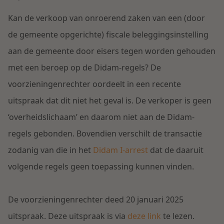
Contact
Herstructurering & Insolventie
Internationale partners
Kan de
verkoop van onroerend zaken van een (door
Nederlands
de gemeente opgerichte) fiscale beleggingsinstelling
Energie
aan de gemeente door eisers tegen worden gehouden
Nieuws
met een beroep op de Didam-regels? De
Dichtbij de kansen en uitdagingen in de
Zorg & Sociaal domein
voorzieningenrechter oordeelt in een recente
woningbouw
uitspraak dat dit niet het geval is. De verkoper is geen
Vastgoed
Lees meer
‘overheidslichaam’ en daarom niet aan de Didam-
regels gebonden. Bovendien verschilt de transactie
Overheid & Omgeving
zodanig van die in het
Didam I-arrest
dat de daaruit
volgende regels geen toepassing kunnen vinden.
Aanbesteding & Mededinging
Dichtbij de wendbare onderneming
D
e voorzieningenrechter deed 20 januari 2025
Aansprakelijkheid & Verzekering
uitspraak. Deze uitspraak is via
deze link
te lezen.
Lees meer