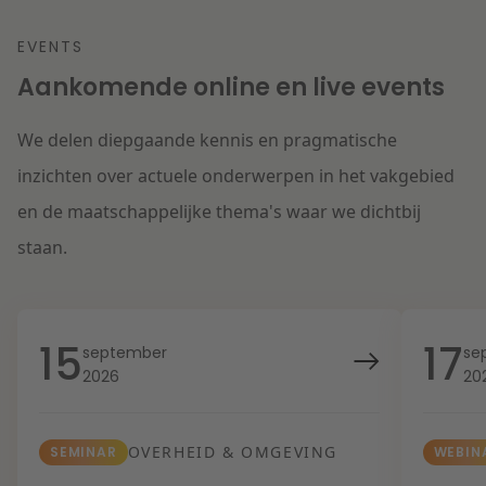
EVENTS
Aankomende online en live events
We delen diepgaande kennis en pragmatische
inzichten over actuele onderwerpen in het vakgebied
en de maatschappelijke thema's waar we dichtbij
staan.
15
17
september
se
2026
20
OVERHEID & OMGEVING
SEMINAR
WEBIN