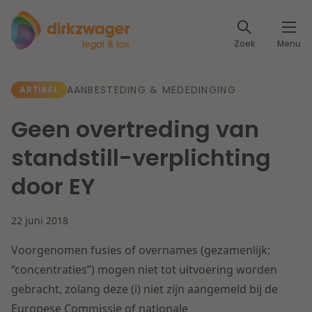
Expertises
Zoek
Menu
Corporate / M&A
Thema's
AANBESTEDING & MEDEDINGING
ARTIKEL
Banking & Finance
Dichtbij de energietransitie
Kennis
Geen overtreding van
Artikelen
Lees meer
Fiscaal
standstill-verplichting
Events
door EY
Klantcases
Specialisten
Arbeid & Pensioen
22 juni 2018
Over ons
IT & Privacy
Voorgenomen fusies of overnames (gezamenlijk:
Dichtbij een toekomstbestendige zorg
Over Dirkzwager
“concentraties”) mogen niet tot uitvoering worden
Werken bij
IE & Innovatie
gebracht, zolang deze (i) niet zijn aangemeld bij de
Lees meer
Europese Commissie of nationale