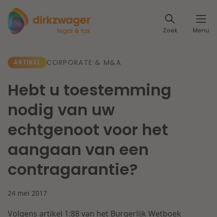
Expertises
Zoek
Menu
Corporate / M&A
Thema's
CORPORATE & M&A
ARTIKEL
Banking & Finance
Dichtbij de energietransitie
Kennis
Hebt u toestemming
Artikelen
Lees meer
Fiscaal
nodig van uw
Events
echtgenoot voor het
Klantcases
Specialisten
Arbeid & Pensioen
aangaan van een
Over ons
contragarantie?
IT & Privacy
Dichtbij een toekomstbestendige zorg
Over Dirkzwager
Werken bij
24 mei 2017
IE & Innovatie
Lees meer
Volgens artikel 1:88 van het Burgerlijk Wetboek