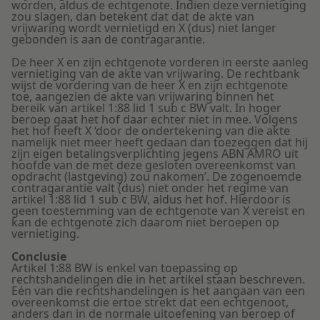
worden, aldus de echtgenote. Indien deze vernietiging
zou slagen, dan betekent dat dat de akte van
vrijwaring wordt vernietigd en X (dus) niet langer
gebonden is aan de contragarantie.
De heer X en zijn echtgenote vorderen in eerste aanleg
vernietiging van de akte van vrijwaring. De rechtbank
wijst de vordering van de heer X en zijn echtgenote
toe, aangezien de akte van vrijwaring binnen het
bereik van artikel 1:88 lid 1 sub c BW valt. In hoger
beroep gaat het hof daar echter niet in mee. Volgens
het hof heeft X ‘door de ondertekening van die akte
namelijk niet meer heeft gedaan dan toezeggen dat hij
zijn eigen betalingsverplichting jegens ABN AMRO uit
hoofde van de met deze gesloten overeenkomst van
opdracht (lastgeving) zou nakomen’. De zogenoemde
contragarantie valt (dus) niet onder het regime van
artikel 1:88 lid 1 sub c BW, aldus het hof. Hierdoor is
geen toestemming van de echtgenote van X vereist en
kan de echtgenote zich daarom niet beroepen op
vernietiging.
Conclusie
Artikel 1:88 BW is enkel van toepassing op
rechtshandelingen die in het artikel staan beschreven.
Eén van die rechtshandelingen is het aangaan van een
overeenkomst die ertoe strekt dat een echtgenoot,
anders dan in de normale uitoefening van beroep of