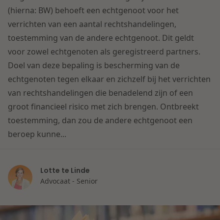
Contact
(hierna: BW) behoeft een echtgenoot voor het
Herstructurering & Insolventie
Internationale partners
verrichten van een aantal rechtshandelingen,
Nederlands
toestemming van de andere echtgenoot. Dit geldt
Energie
Nieuws
voor zowel echtgenoten als geregistreerd partners.
Doel van deze bepaling is bescherming van de
Dichtbij de kansen en uitdagingen in de
Zorg & Sociaal domein
echtgenoten tegen elkaar en zichzelf bij het verrichten
woningbouw
van rechtshandelingen die benadelend zijn of een
groot financieel risico met zich brengen. Ontbreekt
Vastgoed
Lees meer
toestemming, dan zou de andere echtgenoot een
beroep kunne...
Overheid & Omgeving
Lotte te Linde
Aanbesteding & Mededinging
Advocaat - Senior
Dichtbij de wendbare onderneming
Aansprakelijkheid & Verzekering
Lees meer