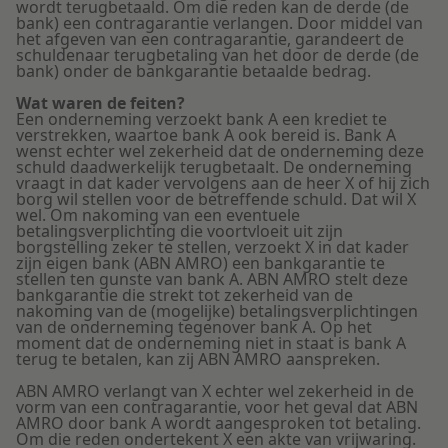
wordt terugbetaald. Om die reden kan de derde (de
bank) een contragarantie verlangen. Door middel van
het afgeven van een contragarantie, garandeert de
schuldenaar terugbetaling van het door de derde (de
bank) onder de bankgarantie betaalde bedrag.
Wat waren de feiten?
Een onderneming verzoekt bank A een krediet te
verstrekken, waartoe bank A ook bereid is. Bank A
wenst echter wel zekerheid dat de onderneming deze
schuld daadwerkelijk terugbetaalt. De onderneming
vraagt in dat kader vervolgens aan de heer X of hij zich
borg wil stellen voor de betreffende schuld. Dat wil X
wel. Om nakoming van een eventuele
betalingsverplichting die voortvloeit uit zijn
borgstelling zeker te stellen, verzoekt X in dat kader
zijn eigen bank (ABN AMRO) een bankgarantie te
stellen ten gunste van bank A. ABN AMRO stelt deze
bankgarantie die strekt tot zekerheid van de
nakoming van de (mogelijke) betalingsverplichtingen
van de onderneming tegenover bank A. Op het
moment dat de onderneming niet in staat is bank A
terug te betalen, kan zij ABN AMRO aanspreken.
ABN AMRO verlangt van X echter wel zekerheid in de
vorm van een contragarantie, voor het geval dat ABN
AMRO door bank A wordt aangesproken tot betaling.
Om die reden ondertekent X een akte van vrijwaring.