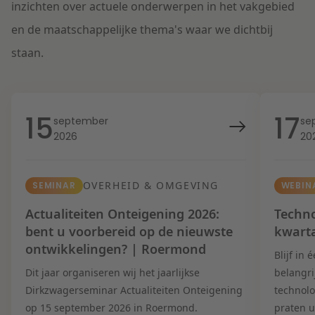
inzichten over actuele onderwerpen in het vakgebied
en de maatschappelijke thema's waar we dichtbij
staan.
15
17
september
se
2026
20
OVERHEID & OMGEVING
SEMINAR
WEBIN
Actualiteiten Onteigening 2026:
Techno
bent u voorbereid op de nieuwste
kwart
ontwikkelingen? | Roermond
Blijf in
Dit jaar organiseren wij het jaarlijkse
belangri
Dirkzwagerseminar Actualiteiten Onteigening
technolo
op 15 september 2026 in Roermond.
praten u