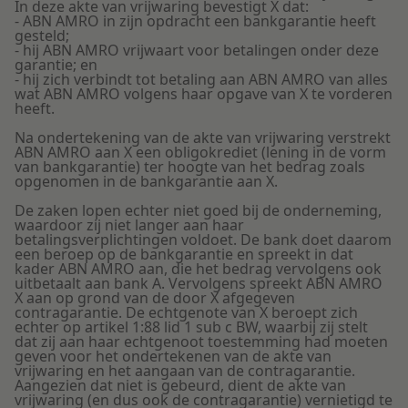
In deze akte van vrijwaring bevestigt X dat:
- ABN AMRO in zijn opdracht een bankgarantie heeft
gesteld;
- hij ABN AMRO vrijwaart voor betalingen onder deze
garantie; en
- hij zich verbindt tot betaling aan ABN AMRO van alles
wat ABN AMRO volgens haar opgave van X te vorderen
heeft.
Na ondertekening van de akte van vrijwaring verstrekt
ABN AMRO aan X een obligokrediet (lening in de vorm
van bankgarantie) ter hoogte van het bedrag zoals
opgenomen in de bankgarantie aan X.
De zaken lopen echter niet goed bij de onderneming,
waardoor zij niet langer aan haar
betalingsverplichtingen voldoet. De bank doet daarom
een beroep op de bankgarantie en spreekt in dat
kader ABN AMRO aan, die het bedrag vervolgens ook
uitbetaalt aan bank A. Vervolgens spreekt ABN AMRO
X aan op grond van de door X afgegeven
contragarantie. De echtgenote van X beroept zich
echter op artikel 1:88 lid 1 sub c BW, waarbij zij stelt
dat zij aan haar echtgenoot toestemming had moeten
geven voor het ondertekenen van de akte van
vrijwaring en het aangaan van de contragarantie.
Aangezien dat niet is gebeurd, dient de akte van
vrijwaring (en dus ook de contragarantie) vernietigd te