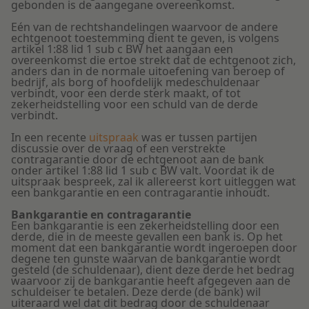
gebonden is de aangegane overeenkomst.
Eén van de rechtshandelingen waarvoor de andere
echtgenoot toestemming dient te geven, is volgens
artikel 1:88 lid 1 sub c BW het aangaan een
overeenkomst die ertoe strekt dat de echtgenoot zich,
anders dan in de normale uitoefening van beroep of
bedrijf, als borg of hoofdelijk medeschuldenaar
verbindt, voor een derde sterk maakt, of tot
zekerheidstelling voor een schuld van de derde
verbindt.
In een recente
uitspraak
was er tussen partijen
discussie over de vraag of een verstrekte
contragarantie door de echtgenoot aan de bank
onder artikel 1:88 lid 1 sub c BW valt. Voordat ik de
uitspraak bespreek, zal ik allereerst kort uitleggen wat
een bankgarantie en een contragarantie inhoudt.
Bankgarantie en contragarantie
Een bankgarantie is een zekerheidstelling door een
derde, die in de meeste gevallen een bank is. Op het
moment dat een bankgarantie wordt ingeroepen door
degene ten gunste waarvan de bankgarantie wordt
gesteld (de schuldenaar), dient deze derde het bedrag
waarvoor zij de bankgarantie heeft afgegeven aan de
schuldeiser te betalen. Deze derde (de bank) wil
uiteraard wel dat dit bedrag door de schuldenaar