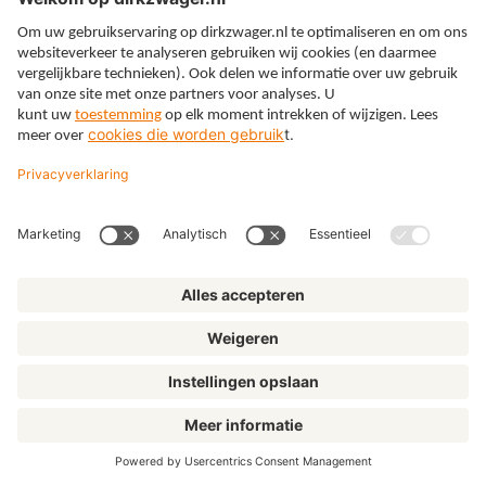
[12]
Artikel 3:10 lid 3 Wft.
[13]
Artikel 1 BrpWft.
[14]
Deze nieuwsbrief is op dit moment niet meer
beschikbaar op de site van DNB.
[15]
Zie C.A. Doets en N.A. Van Opbergen,
‘Meldplichten onder de Wft: spreken is zilver, zwijgen’,
Tijdschrift Aansprakelijkheids- en verzekeringsrecht in de
praktijk
, 2017/6, p. 28.
[16]
Artikel 12 lid 1 Bpr Wft.