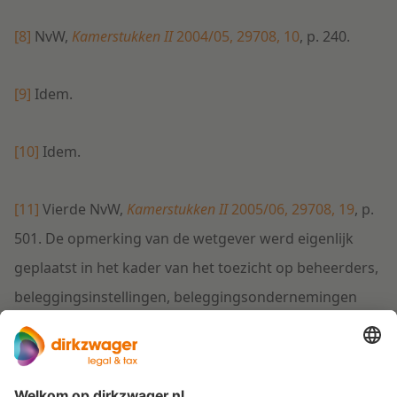
[8]
NvW,
Kamerstukken II
2004/05, 29708, 10
, p. 240.
[9]
Idem.
[10]
Idem.
[11]
Vierde NvW,
Kamerstukken II
2005/06, 29708, 19
, p.
501. De opmerking van de wetgever werd eigenlijk
geplaatst in het kader van het toezicht op beheerders,
beleggingsinstellingen, beleggingsondernemingen
bewaarders. Maar gezien de gelijkluidende
bewoordingen heeft de wetgever ten aanzien van
verzekeraars waarschijnlijk dezelfde mening.