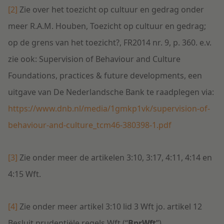
[2]
Zie over het toezicht op cultuur en gedrag onder
meer R.A.M. Houben, Toezicht op cultuur en gedrag;
op de grens van het toezicht?, FR2014 nr. 9, p. 360. e.v.
zie ook: Supervision of Behaviour and Culture
Foundations, practices & future developments, een
uitgave van De Nederlandsche Bank te raadplegen via:
https://www.dnb.nl/media/1gmkp1vk/supervision-of-
behaviour-and-culture_tcm46-380398-1.pdf
[3]
Zie onder meer de artikelen 3:10, 3:17, 4:11, 4:14 en
4:15 Wft.
[4]
Zie onder meer artikel 3:10 lid 3 Wft jo. artikel 12
Besluit prudentiële regels Wft (“
BprWft
”)