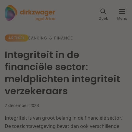
Expertises
Zoek
Menu
Corporate / M&A
Thema's
BANKING & FINANCE
ARTIKEL
Banking & Finance
Dichtbij de energietransitie
Kennis
Integriteit in de
Artikelen
Lees meer
Fiscaal
financiële sector:
Events
meldplichten integriteit
Klantcases
Specialisten
Arbeid & Pensioen
verzekeraars
Over ons
IT & Privacy
7 december 2023
Dichtbij een toekomstbestendige zorg
Over Dirkzwager
Werken bij
Integriteit is van groot belang in de financiële sector.
IE & Innovatie
De toezichtswetgeving bevat dan ook verschillende
Lees meer