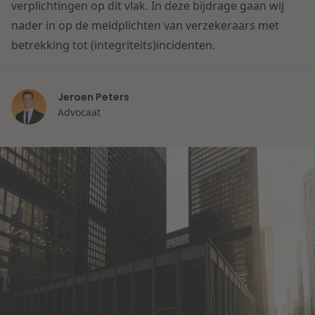
Contact
verplichtingen op dit vlak. In deze bijdrage gaan wij
Herstructurering & Insolventie
Internationale partners
nader in op de meldplichten van verzekeraars met
Nederlands
betrekking tot (integriteits)incidenten.
Energie
Nieuws
Jeroen Peters
Dichtbij de kansen en uitdagingen in de
Zorg & Sociaal domein
Advocaat
woningbouw
Vastgoed
Lees meer
Overheid & Omgeving
Aanbesteding & Mededinging
Dichtbij de wendbare onderneming
Aansprakelijkheid & Verzekering
Lees meer