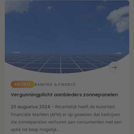
Energietransitie
Kansen en uitdagingen in de woningbouw
Litigation
Toekomstbestendige zorg
Wendbare onderneming
Expertises
Onderwijs
Aanbesteding &
Mededinging
Aansprakelijkheid
& Verzekering
Arbeid & Pensioen
Banking & Finance
Corporate & M&A
De veerkrachtige
onderneming
Energie
ARTIKEL
BANKING & FINANCE
Fiscaal
Herstructurering &
Vergunningplicht aanbieders zonnepanelen
Insolventie
IE & Innovatie
IT & Privacy
20 augustus 2024 -
Recentelijk heeft de Autoriteit
Litigation
Financiële Markten (AFM) er op gewezen dat bedrijven
Onderwijs
Overheid &
die zonnepanelen verhuren aan consumenten met een
Omgeving
Vastgoed
optie tot koop mogelijk...