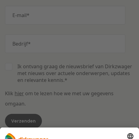
E-mail
*
Bedrijf
*
Ik ontvang graag de nieuwsbrief van Dirkzwager
met nieuws over actuele onderwerpen, updates
en relevante kennis.
*
Klik
hier
om te lezen hoe we met uw gegevens
omgaan.