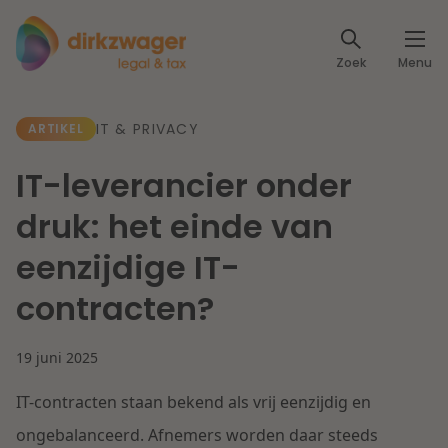
Expertises
Zoek
Menu
Corporate / M&A
Thema's
IT & PRIVACY
ARTIKEL
Banking & Finance
Dichtbij de energietransitie
Kennis
IT-leverancier onder
Artikelen
Lees meer
Fiscaal
druk: het einde van
Events
eenzijdige IT-
Klantcases
Specialisten
Arbeid & Pensioen
contracten?
Over ons
IT & Privacy
19 juni 2025
Dichtbij een toekomstbestendige zorg
Over Dirkzwager
Werken bij
IT-contracten staan bekend als vrij eenzijdig en
IE & Innovatie
Lees meer
ongebalanceerd. Afnemers worden daar steeds