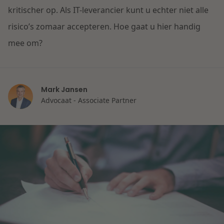
Contact
kritischer op. Als IT-leverancier kunt u echter niet alle
Herstructurering & Insolventie
Internationale partners
risico’s zomaar accepteren. Hoe gaat u hier handig
Nederlands
mee om?
Energie
Nieuws
Dichtbij de kansen en uitdagingen in de
Zorg & Sociaal domein
woningbouw
Mark Jansen
Advocaat - Associate Partner
Vastgoed
Lees meer
Overheid & Omgeving
Aanbesteding & Mededinging
Dichtbij de wendbare onderneming
Aansprakelijkheid & Verzekering
Lees meer