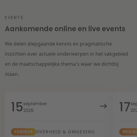
EVENTS
Aankomende online en live events
We delen diepgaande kennis en pragmatische
inzichten over actuele onderwerpen in het vakgebied
en de maatschappelijke thema's waar we dichtbij
staan.
15
17
september
se
2026
20
OVERHEID & OMGEVING
SEMINAR
WEBIN