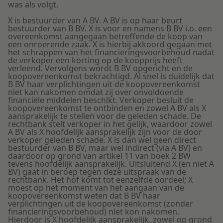
was als volgt.
X is bestuurder van A BV. A BV is op haar beurt
bestuurder van B BV. X is voor en namens B BV i.o. een
overeenkomst aangegaan betreffende de koop van
een onroerende zaak. X is hierbij akkoord gegaan met
het schrappen van het financieringsvoorbehoud nadat
de verkoper een korting op de koopprijs heeft
verleend. Vervolgens wordt B BV opgericht en de
koopovereenkomst bekrachtigd. Al snel is duidelijk dat
B BV haar verplichtingen uit de koopovereenkomst
niet kan nakomen omdat zij over onvoldoende
financiële middelen beschikt. Verkoper besluit de
koopovereenkomst te ontbinden en zowel A BV als X
aansprakelijk te stellen voor de geleden schade. De
rechtbank stelt verkoper in het gelijk, waardoor zowel
A BV als X hoofdelijk aansprakelijk zijn voor de door
verkoper geleden schade. X is dan wel geen direct
bestuurder van B BV, maar wel indirect (via A BV) en
daardoor op grond van artikel 11 van boek 2 BW
tevens hoofdelijk aansprakelijk. Uitsluitend X (en niet A
BV) gaat in beroep tegen deze uitspraak van de
rechtbank. Het hof komt tot eenzelfde oordeel; X
moest op het moment van het aangaan van de
koopovereenkomst weten dat B BV haar
verplichtingen uit de koopovereenkomst (zonder
financieringsvoorbehoud) niet kon nakomen.
Hierdoor is X hoofdelijk aansprakelijk, zowel op grond