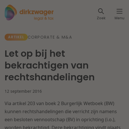
Expertises
Zoek
Menu
Corporate / M&A
Thema's
CORPORATE & M&A
ARTIKEL
Banking & Finance
Dichtbij de energietransitie
Kennis
Let op bij het
Artikelen
Lees meer
Fiscaal
bekrachtigen van
Events
rechtshandelingen
Klantcases
Specialisten
Arbeid & Pensioen
12 september 2016
Over ons
IT & Privacy
Via artikel 203 van boek 2 Burgerlijk Wetboek (BW)
Dichtbij een toekomstbestendige zorg
Over Dirkzwager
kunnen rechtshandelingen die verricht zijn namens
Werken bij
IE & Innovatie
een besloten vennootschap (BV) in oprichting (i.o.),
Lees meer
worden bekrachtigd. Deze bekrachtiging vindt plaats