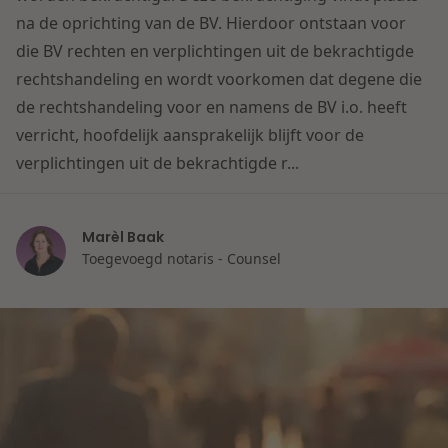
Contact
na de oprichting van de BV. Hierdoor ontstaan voor
Herstructurering & Insolventie
Internationale partners
die BV rechten en verplichtingen uit de bekrachtigde
Nederlands
rechtshandeling en wordt voorkomen dat degene die
Energie
Nieuws
de rechtshandeling voor en namens de BV i.o. heeft
verricht, hoofdelijk aansprakelijk blijft voor de
Dichtbij de kansen en uitdagingen in de
Zorg & Sociaal domein
verplichtingen uit de bekrachtigde r...
woningbouw
Vastgoed
Lees meer
Marèl Baak
Toegevoegd notaris - Counsel
Overheid & Omgeving
Aanbesteding & Mededinging
Dichtbij de wendbare onderneming
Aansprakelijkheid & Verzekering
Lees meer