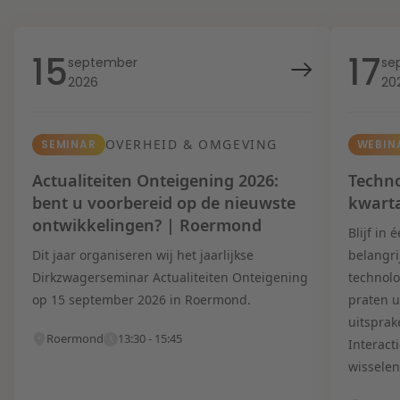
15
17
september
se
2026
20
OVERHEID & OMGEVING
SEMINAR
WEBIN
Actualiteiten Onteigening 2026:
Techno
bent u voorbereid op de nieuwste
kwart
ontwikkelingen? | Roermond
Blijf in
Dit jaar organiseren wij het jaarlijkse
belangri
Dirkzwagerseminar Actualiteiten Onteigening
technolo
op 15 september 2026 in Roermond.
praten u
uitsprak
Roermond
13:30 - 15:45
Interact
wisselen