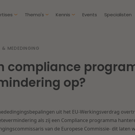
rtises
Thema's
Kennis
Events
Specialisten
Artikelen
Over D
 & MEDEDINGING
Klantcases
Intern
en compliance progr
IE & Innovatie
Overh
Nieuw
htbij een
Dichtbij de kansen en
mindering op?
ekomstbestendige
uitdagingen in de
Herstructurering & Insolventie
Aanbe
rg
woningbouw
Energie
Aansp
s meer
Lees meer
dedingingsbepalingen uit het EU-Werkingsverdrag overtr
Zorg & Sociaal domein
Litiga
tevermindering als zij een Compliance programma hanteren
ngingscommissaris van de Europese Commissie- dit laten w
Vastgoed
Onder