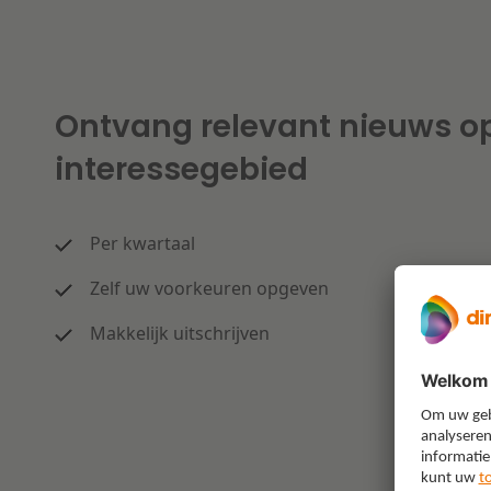
Ontvang relevant nieuws o
interessegebied
Per kwartaal
Zelf uw voorkeuren opgeven
Makkelijk uitschrijven