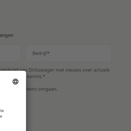
vangen
Bedrijf
*
uwsbrief van Dirkzwager met nieuws over actuele
n relevante kennis.
*
met uw gegevens omgaan.