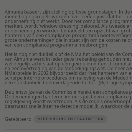
Almunia baseert zijn stelling op twee grondslagen. In de ee
mededingingsregels worden overtreden juist dat het c
onderneming niet werkt. Door het compliance programma 
merken, wordt ‘window dressing’ beloond. Als tweede a
ondernemingen worden benadeeld ten opzicht van grot
hanteren van een compliance programma boeteverlagend 
grote ondernemingen die in staat zijn om de kosten te 
van een compliance programma meebrengen.
Het is nog niet duidelijk of de NMa het beleid van de C
van Almunia werd in ieder geval rekening gehouden met
wel degelijk acht slaat op een geïmplementeerd complia
na een overtreding van de Mededingingswet. De heer A.W.
NMa) stelde in 2002 bijvoorbeeld dat “het hanteren van
scherpe interne procedures om naleving van de Mededin
een substantiële boeteverlagende factor” (Bijdrage sym
De zienswijze van de Commissie maakt een compliance 
Ondernemingen hanteren immers juist een compliance 
regelgeving wordt overtreden. Als de regels onverhoo
daarnaast snelle interne detectie mogelijk, waardoor d
Gerelateerd
MEDEDINGING EN STAATSSTEUN