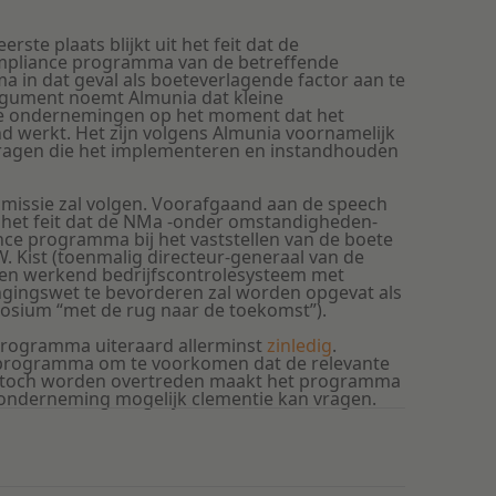
rste plaats blijkt uit het feit dat de
ompliance programma van de betreffende
in dat geval als boeteverlagende factor aan te
rgument noemt Almunia dat kleine
e ondernemingen op het moment dat het
werkt. Het zijn volgens Almunia voornamelijk
dragen die het implementeren en instandhouden
ommissie zal volgen. Voorafgaand aan de speech
 het feit dat de NMa -onder omstandigheden-
nce programma bij het vaststellen van de boete
 Kist (toenmalig directeur-generaal van de
 een werkend bedrijfscontrolesysteem met
gingswet te bevorderen zal worden opgevat als
posium “met de rug naar de toekomst”).
programma uiteraard allerminst
zinledig
.
programma om te voorkomen dat de relevante
pt toch worden overtreden maakt het programma
e onderneming mogelijk clementie kan vragen.