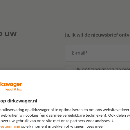
p uw
Ja, ik wil de nieuwsbrief ont
E-mail
*
Ik ontvang graag de nie
onderwerpen, updates e
Klik
hier
om te lezen hoe we 