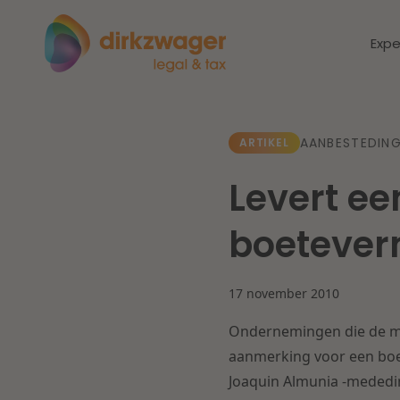
Expe
Expertises
Thema's
AANBESTEDING
ARTIKEL
Levert e
Corporate / M&A
Dichtbij de
Dic
boetever
energietransitie
to
Banking & Finance
zo
17 november 2010
Fiscaal
Lees meer
Lee
Ondernemingen die de me
Arbeid & Pensioen
aanmerking voor een boe
Joaquin Almunia -mededi
IT & Privacy