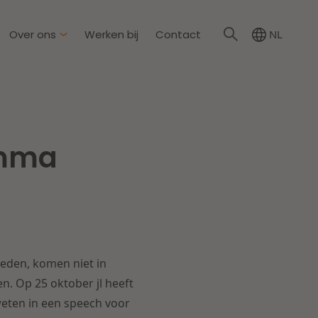
Over ons
Werken bij
Contact
NL
irkzwager
ationale partners
amma
eid & Omgeving
s
Dichtbij de wendbare
onderneming
steding & Mededinging
rakelijkheid & Verzekering
Lees meer
eden, komen niet in
tion
. Op 25 oktober jl heeft
eten in een speech voor
wijs