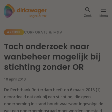
Expertises
Zoek
Menu
Corporate / M&A
Thema's
CORPORATE & M&A
ARTIKEL
Banking & Finance
Dichtbij de energietransitie
Kennis
Toch onderzoek naar
Artikelen
Lees meer
Fiscaal
wanbeheer mogelijk bij
Events
stichting zonder OR
Klantcases
Specialisten
Arbeid & Pensioen
10 april 2013
Over ons
IT & Privacy
De Rechtbank Rotterdam heeft op 6 maart 2013 [1]
Dichtbij een toekomstbestendige zorg
Over Dirkzwager
geoordeeld dat ook bij een stichting, die geen
Werken bij
IE & Innovatie
onderneming in stand houdt waarvoor ingevolge de
Lees meer
wet een ondernemingsraad moet worden ingesteld,