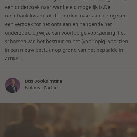
Contact
een onderzoek naar wanbeleid mogelijk is.De
Herstructurering & Insolventie
Internationale partners
rechtbank kwam tot dit oordeel naar aanleiding van
Nederlands
een verzoek tot het ontslaan en hangende het
Energie
Nieuws
onderzoek, bij wijze van voorlopige voorziening, het
schorsen van het bestuur en het (voorlopig) voorzien
Dichtbij de kansen en uitdagingen in de
Zorg & Sociaal domein
in een nieuw bestuur op grond van het bepaalde in
woningbouw
artikel...
Vastgoed
Lees meer
Bas Bookelmann
Overheid & Omgeving
Notaris - Partner
Aanbesteding & Mededinging
Dichtbij de wendbare onderneming
Aansprakelijkheid & Verzekering
Lees meer