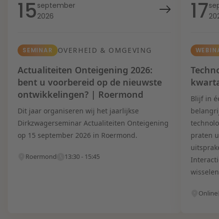
15
17
september
se
2026
20
OVERHEID & OMGEVING
SEMINAR
WEBIN
Actualiteiten Onteigening 2026:
Techno
bent u voorbereid op de nieuwste
kwart
ontwikkelingen? | Roermond
Blijf in
Dit jaar organiseren wij het jaarlijkse
belangri
Dirkzwagerseminar Actualiteiten Onteigening
technolo
op 15 september 2026 in Roermond.
praten u
uitsprak
Roermond
13:30 - 15:45
Interact
wisselen
Online