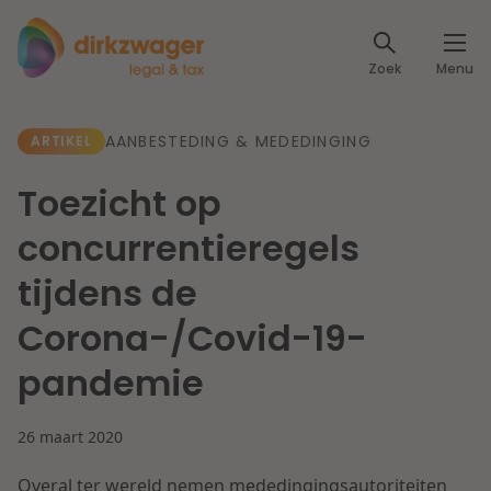
Expertises
Zoek
Menu
Corporate / M&A
Thema's
AANBESTEDING & MEDEDINGING
ARTIKEL
Banking & Finance
Dichtbij de energietransitie
Kennis
Toezicht op
Artikelen
Lees meer
Fiscaal
concurrentieregels
Events
tijdens de
Klantcases
Specialisten
Arbeid & Pensioen
Corona-/Covid-19-
Over ons
pandemie
IT & Privacy
Dichtbij een toekomstbestendige zorg
Over Dirkzwager
Werken bij
26 maart 2020
IE & Innovatie
Lees meer
Overal ter wereld nemen mededingingsautoriteiten