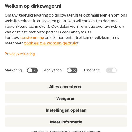
Expertises
Thema’s
Kennis
Over ons
© Dirkzwager
Algemene voorwaarden
Privacy
Cookies
Klachtenregeling
Disclaimer
Privacyinstellingen