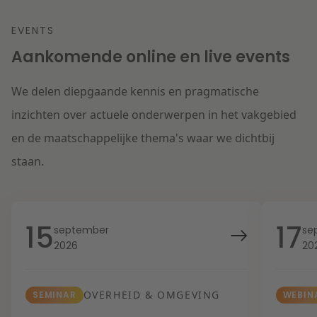
EVENTS
Aankomende online en live events
We delen diepgaande kennis en pragmatische
inzichten over actuele onderwerpen in het vakgebied
en de maatschappelijke thema's waar we dichtbij
staan.
15
17
september
se
2026
20
OVERHEID & OMGEVING
SEMINAR
WEBIN