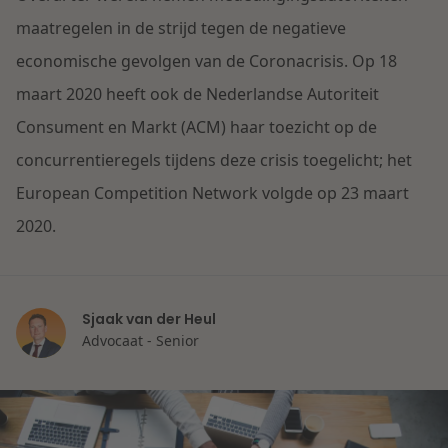
Contact
Herstructurering & Insolventie
Internationale partners
maatregelen in de strijd tegen de negatieve
Nederlands
economische gevolgen van de Coronacrisis. Op 18
Energie
maart 2020 heeft ook de Nederlandse Autoriteit
Nieuws
Consument en Markt (ACM) haar toezicht op de
Dichtbij de kansen en uitdagingen in de
Zorg & Sociaal domein
concurrentieregels tijdens deze crisis toegelicht; het
woningbouw
European Competition Network volgde op 23 maart
Vastgoed
Lees meer
2020.
Overheid & Omgeving
Sjaak van der Heul
Advocaat - Senior
Aanbesteding & Mededinging
Dichtbij de wendbare onderneming
Aansprakelijkheid & Verzekering
Lees meer