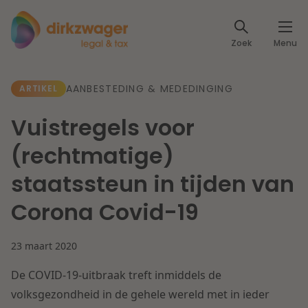
Expertises
Zoek
Menu
Corporate / M&A
Thema's
AANBESTEDING & MEDEDINGING
ARTIKEL
Banking & Finance
Dichtbij de energietransitie
Kennis
Vuistregels voor
Artikelen
Lees meer
Fiscaal
(rechtmatige)
Events
staatssteun in tijden van
Klantcases
Specialisten
Arbeid & Pensioen
Corona Covid-19
Over ons
IT & Privacy
23 maart 2020
Dichtbij een toekomstbestendige zorg
Over Dirkzwager
Werken bij
De COVID-19-uitbraak treft inmiddels de
IE & Innovatie
volksgezondheid in de gehele wereld met in ieder
Lees meer