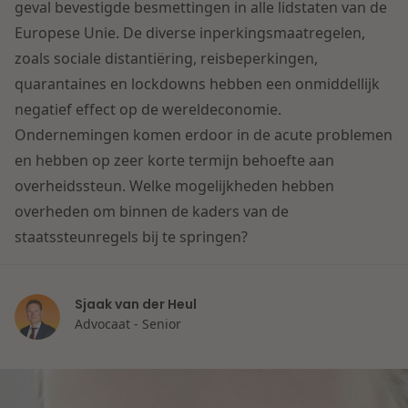
Contact
geval bevestigde besmettingen in alle lidstaten van de
Herstructurering & Insolventie
Internationale partners
Europese Unie. De diverse inperkingsmaatregelen,
Nederlands
zoals sociale distantiëring, reisbeperkingen,
Energie
quarantaines en lockdowns hebben een onmiddellijk
Nieuws
negatief effect op de wereldeconomie.
Dichtbij de kansen en uitdagingen in de
Ondernemingen komen erdoor in de acute problemen
Zorg & Sociaal domein
woningbouw
en hebben op zeer korte termijn behoefte aan
overheidssteun. Welke mogelijkheden hebben
Vastgoed
Lees meer
overheden om binnen de kaders van de
staatssteunregels bij te springen?
Overheid & Omgeving
Sjaak van der Heul
Aanbesteding & Mededinging
Advocaat - Senior
Dichtbij de wendbare onderneming
Aansprakelijkheid & Verzekering
Lees meer