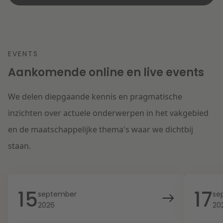
EVENTS
Aankomende online en live events
We delen diepgaande kennis en pragmatische
inzichten over actuele onderwerpen in het vakgebied
en de maatschappelijke thema's waar we dichtbij
staan.
15
17
september
se
2026
20