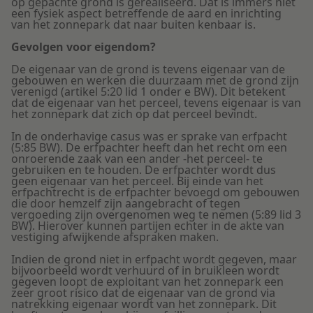
op gepachte grond is gerealiseerd. Dat is immers niet
een fysiek aspect betreffende de aard en inrichting
van het zonnepark dat naar buiten kenbaar is.
Gevolgen voor eigendom?
De eigenaar van de grond is tevens eigenaar van de
gebouwen en werken die duurzaam met de grond zijn
verenigd (artikel 5:20 lid 1 onder e BW). Dit betekent
dat de eigenaar van het perceel, tevens eigenaar is van
het zonnepark dat zich op dat perceel bevindt.
In de onderhavige casus was er sprake van erfpacht
(5:85 BW). De erfpachter heeft dan het recht om een
onroerende zaak van een ander -het perceel- te
gebruiken en te houden. De erfpachter wordt dus
geen eigenaar van het perceel. Bij einde van het
erfpachtrecht is de erfpachter bevoegd om gebouwen
die door hemzelf zijn aangebracht of tegen
vergoeding zijn overgenomen weg te nemen (5:89 lid 3
BW). Hierover kunnen partijen echter in de akte van
vestiging afwijkende afspraken maken.
Indien de grond niet in erfpacht wordt gegeven, maar
bijvoorbeeld wordt verhuurd of in bruikleen wordt
gegeven loopt de exploitant van het zonnepark een
zeer groot risico dat de eigenaar van de grond via
natrekking eigenaar wordt van het zonnepark. Dit