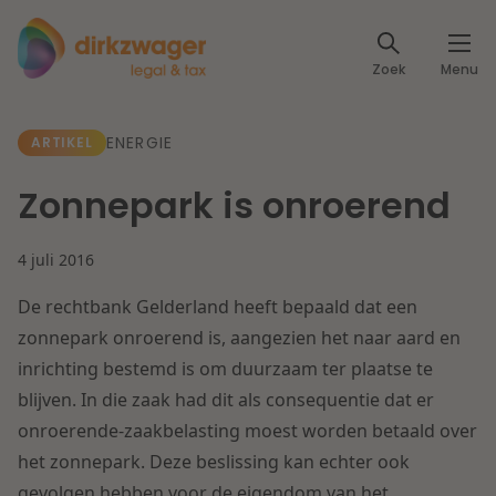
Expertises
Zoek
Menu
Corporate / M&A
Thema's
ENERGIE
ARTIKEL
Banking & Finance
Dichtbij de energietransitie
Kennis
Zonnepark is onroerend
Artikelen
Lees meer
Fiscaal
Events
4 juli 2016
Klantcases
Specialisten
De rechtbank Gelderland heeft bepaald dat een
Arbeid & Pensioen
zonnepark onroerend is, aangezien het naar aard en
Over ons
inrichting bestemd is om duurzaam ter plaatse te
IT & Privacy
blijven. In die zaak had dit als consequentie dat er
Dichtbij een toekomstbestendige zorg
Over Dirkzwager
onroerende-zaakbelasting moest worden betaald over
Werken bij
IE & Innovatie
het zonnepark. Deze beslissing kan echter ook
Lees meer
gevolgen hebben voor de eigendom van het