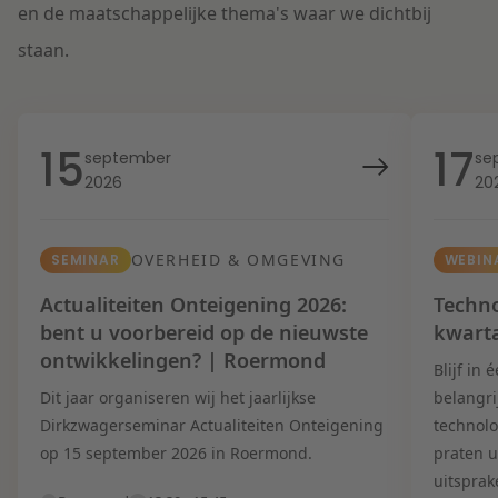
en de maatschappelijke thema's waar we dichtbij
staan.
15
17
september
se
2026
20
OVERHEID & OMGEVING
SEMINAR
WEBIN
Actualiteiten Onteigening 2026:
Techno
bent u voorbereid op de nieuwste
kwart
ontwikkelingen? | Roermond
Blijf in
Dit jaar organiseren wij het jaarlijkse
belangri
Dirkzwagerseminar Actualiteiten Onteigening
technolo
op 15 september 2026 in Roermond.
praten u
uitsprak