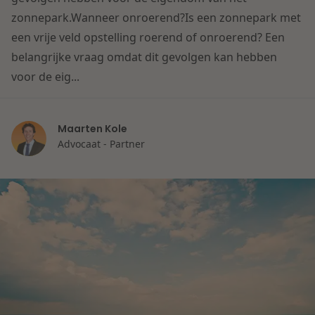
Contact
zonnepark.Wanneer onroerend?Is een zonnepark met
Herstructurering & Insolventie
Internationale partners
een vrije veld opstelling roerend of onroerend? Een
Nederlands
belangrijke vraag omdat dit gevolgen kan hebben
Energie
Nieuws
voor de eig...
Dichtbij de kansen en uitdagingen in de
Zorg & Sociaal domein
woningbouw
Maarten Kole
Advocaat - Partner
Vastgoed
Lees meer
Overheid & Omgeving
Aanbesteding & Mededinging
Dichtbij de wendbare onderneming
Aansprakelijkheid & Verzekering
Lees meer