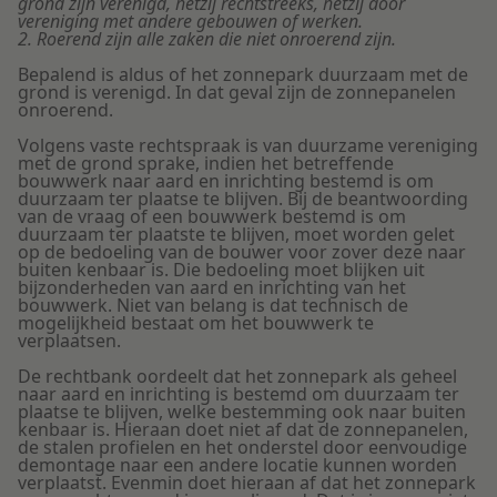
grond zijn verenigd, hetzij rechtstreeks, hetzij door
vereniging met andere gebouwen of werken.
2. Roerend zijn alle zaken die niet onroerend zijn.
Bepalend is aldus of het zonnepark duurzaam met de
grond is verenigd. In dat geval zijn de zonnepanelen
onroerend.
Volgens vaste rechtspraak is van duurzame vereniging
met de grond sprake, indien het betreffende
bouwwerk naar aard en inrichting bestemd is om
duurzaam ter plaatse te blijven. Bij de beantwoording
van de vraag of een bouwwerk bestemd is om
duurzaam ter plaatste te blijven, moet worden gelet
op de bedoeling van de bouwer voor zover deze naar
buiten kenbaar is. Die bedoeling moet blijken uit
bijzonderheden van aard en inrichting van het
bouwwerk. Niet van belang is dat technisch de
mogelijkheid bestaat om het bouwwerk te
verplaatsen.
De rechtbank oordeelt dat het zonnepark als geheel
naar aard en inrichting is bestemd om duurzaam ter
plaatse te blijven, welke bestemming ook naar buiten
kenbaar is. Hieraan doet niet af dat de zonnepanelen,
de stalen profielen en het onderstel door eenvoudige
demontage naar een andere locatie kunnen worden
verplaatst. Evenmin doet hieraan af dat het zonnepark