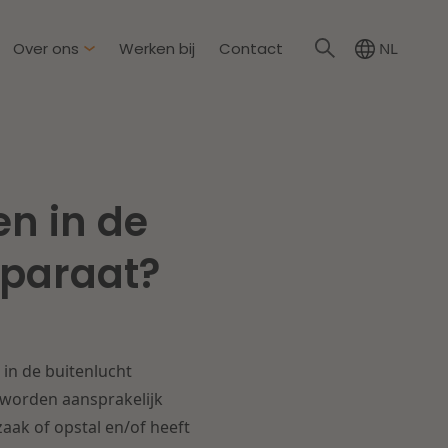
Over ons
Werken bij
Contact
NL
irkzwager
ationale partners
en in de
eid & Omgeving
s
Dichtbij de wendbare
pparaat?
onderneming
steding & Mededinging
rakelijkheid & Verzekering
Lees meer
in de buitenlucht
tion
 worden aansprakelijk
zaak of opstal en/of heeft
wijs