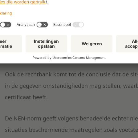
Eiser stelt verder dat er aanvullende beschermen
worden, zoals dit ook gebeurt bij fitnessapparaten
gemeente stelt daarentegen dat de sit-up een Tüv-c
NEN-EN 16630. Daar komt bij dat het apparaat gepl
worden als ondergrond tot een valhoogte van 1,5 m
Ook de rechtbank komt tot de conclusie dat de sit
in de gegeven omstandigheden mag stellen, waarbij 
certificaat heeft.
De NEN-norm geeft volgens benadeelde echter niet
situaties beschermende maatregelen zoals voets