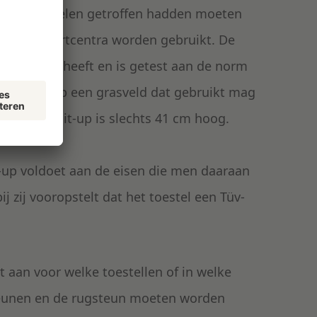
de maatregelen getroffen hadden moeten
 die in sportcentra worden gebruikt. De
ertificaat heeft en is getest aan de norm
aatst is op een grasveld dat gebruikt mag
eter. De sit-up is slechts 41 cm hoog.
-up voldoet aan de eisen die men daaraan
zij vooropstelt dat het toestel een Tüv-
 aan voor welke toestellen of in welke
teunen en de rugsteun moeten worden