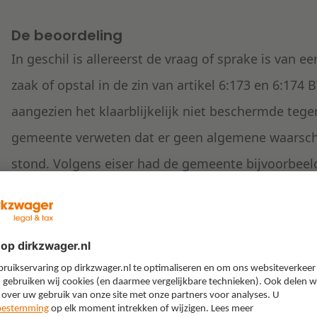
De beoordeling
In geschil is allereerst de vraag of sprake is van 
zaak of opstal in de zin van artikel 6:173 en 6:174 
aangezien het klaarblijkelijk niet beschermde tegen
gemeente verweten dat er geen algemene waarschu
stond. Volgens eiser had de gemeente bijvoorbeel
op het toestel makkelijk je evenwicht kunt verliez
een dergelijke waarschuwing zo algemeen en vanzelf
noodzakelijk voor het gebruik van het fitnesstoes
geen relevante omstandigheid die kan leiden tot he
bedoeld in artikel 6:173 of 6:174 BW.