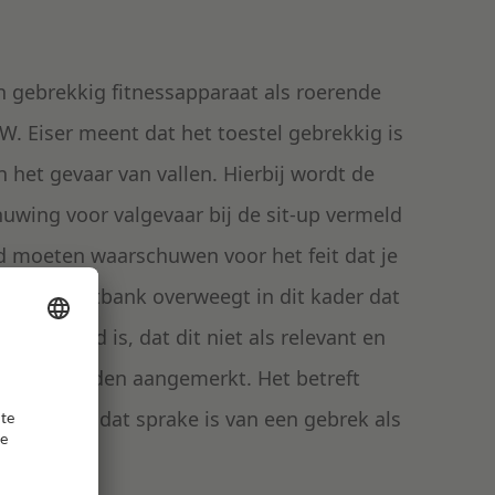
een gebrekkig fitnessapparaat als roerende
BW. Eiser meent dat het toestel gebrekkig is
 het gevaar van vallen. Hierbij wordt de
wing voor valgevaar bij de sit-up vermeld
d moeten waarschuwen voor het feit dat je
en. De rechtbank overweegt in dit kader dat
sprekend is, dat dit niet als relevant en
tel kan worden aangemerkt. Het betreft
t oordeel dat sprake is van een gebrek als