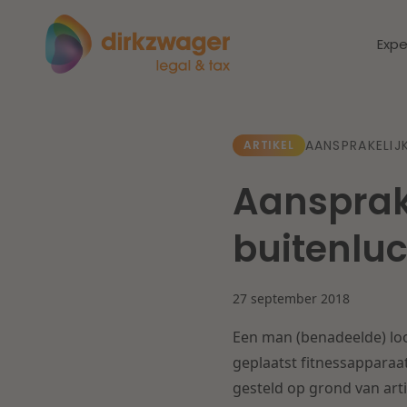
Expe
Expertises
Thema's
AANSPRAKELIJ
ARTIKEL
Aansprake
Corporate / M&A
Dichtbij de
Dic
buitenluc
energietransitie
to
Banking & Finance
zo
27 september 2018
Fiscaal
Lees meer
Lee
Een man (benadeelde) loo
Arbeid & Pensioen
geplaatst fitnessapparaa
gesteld op grond van arti
IT & Privacy