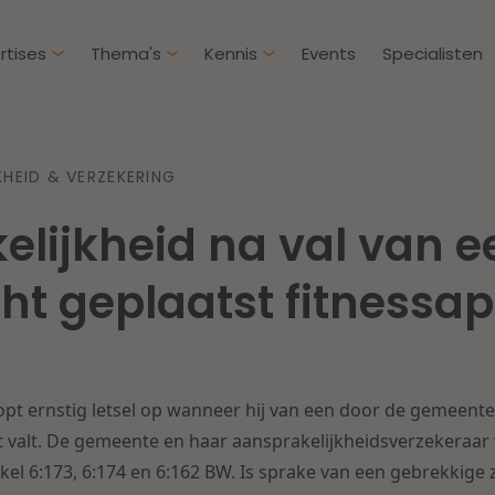
rtises
Thema's
Kennis
Events
Specialisten
Artikelen
Over D
KHEID & VERZEKERING
Klantcases
Intern
lijkheid na val van e
IE & Innovatie
Overh
Nieuw
htbij een
Dichtbij de kansen en
ht geplaatst fitnessa
ekomstbestendige
uitdagingen in de
Herstructurering & Insolventie
Aanbe
rg
woningbouw
Energie
Aansp
s meer
Lees meer
pt ernstig letsel op wanneer hij van een door de gemeente 
Zorg & Sociaal domein
Litiga
t valt. De gemeente en haar aansprakelijkheidsverzekeraar
kel 6:173, 6:174 en 6:162 BW. Is sprake van een gebrekkige 
Vastgoed
Onder