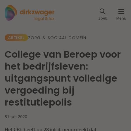
Expertises
Zoek
Menu
Corporate / M&A
Thema's
ZORG & SOCIAAL DOMEIN
ARTIKEL
Banking & Finance
Dichtbij de energietransitie
Kennis
College van Beroep voor
Artikelen
Lees meer
Fiscaal
het bedrijfsleven:
Events
uitgangspunt volledige
Klantcases
Specialisten
Arbeid & Pensioen
vergoeding bij
Over ons
restitutiepolis
IT & Privacy
Dichtbij een toekomstbestendige zorg
Over Dirkzwager
Werken bij
31 juli 2020
IE & Innovatie
Lees meer
Het CBb heeft op 28 juli jl. geoordeeld dat