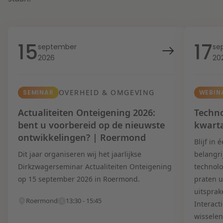
15
17
september
se
2026
20
OVERHEID & OMGEVING
SEMINAR
WEBIN
Actualiteiten Onteigening 2026:
Techno
bent u voorbereid op de nieuwste
kwart
ontwikkelingen? | Roermond
Blijf in
Dit jaar organiseren wij het jaarlijkse
belangri
Dirkzwagerseminar Actualiteiten Onteigening
technolo
op 15 september 2026 in Roermond.
praten u
uitsprak
Roermond
13:30 - 15:45
Interact
wisselen