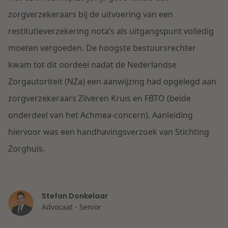
Contact
Herstructurering & Insolventie
Internationale partners
zorgverzekeraars bij de uitvoering van een
Nederlands
restitutieverzekering nota’s als uitgangspunt volledig
Energie
moeten vergoeden. De hoogste bestuursrechter
Nieuws
kwam tot dit oordeel nadat de Nederlandse
Dichtbij de kansen en uitdagingen in de
Zorg & Sociaal domein
Zorgautoriteit (NZa) een aanwijzing had opgelegd aan
woningbouw
zorgverzekeraars Zilveren Kruis en FBTO (beide
Vastgoed
Lees meer
onderdeel van het Achmea-concern). Aanleiding
hiervoor was een handhavingsverzoek van Stichting
Overheid & Omgeving
Zorghuis.
Aanbesteding & Mededinging
Stefan Donkelaar
Dichtbij de wendbare onderneming
Advocaat - Senior
Aansprakelijkheid & Verzekering
Lees meer