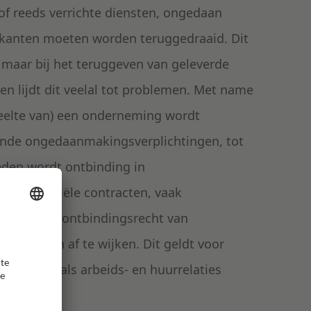
of reeds verrichte diensten, ongedaan
kanten moeten worden teruggedraaid. Dit
, maar bij het teruggeven van geleverde
en lijdt dit veelal tot problemen. Met name
eelte van) een onderneming wordt
ende ongedaanmakingsverplichtingen, tot
eden wordt ontbinding in
j commerciële contracten, vaak
 omdat het ontbindingsrecht van
om hiervan af te wijken. Dit geldt voor
omsten zoals arbeids- en huurrelaties