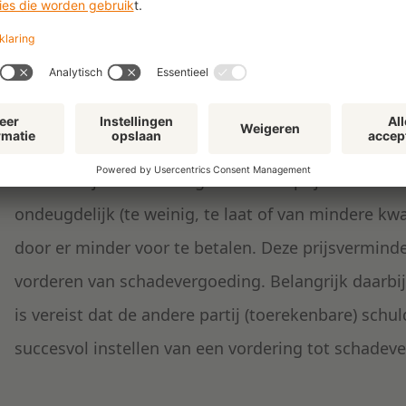
Naast het recht op algehele ontbinding van de ov
mogelijkheid om een overeenkomst slechts gedeelte
en weer worden dan naar evenredigheid verminderd
overeenkomst, maar ook op kwaliteit of kwantiteit
Gedeeltelijke ontbinding heeft vaak prijsverminderi
ondeugdelijk (te weinig, te laat of van mindere kwa
door er minder voor te betalen. Deze prijsverminder
vorderen van schadevergoeding. Belangrijk daarbij i
is vereist dat de andere partij (toerekenbare) schu
succesvol instellen van een vordering tot schadever