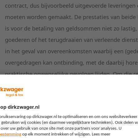
contract, dus bijvoorbeeld uitgevoerde leveringen 
moeten worden gemaakt. De prestaties van beide 
is voor de betaling van geldsommen niet zo lastig
goederen of het terugdraaien van verleende dienst
in het geval van overeenkomsten waarbij een (ged
overgedragen kan ontbinding, met de daarbij hor
praktische onwenselijke gevolgen lijden. Om die r
overnamecontracten, maar ook in algemene zin bi
uitgesloten. Dit kan en mag op grond van de wet,
zogenaamd regelend recht is; partijen zijn dus vrij 
iedere (handels-) overeenkomst (speciale overeenk
daargelaten).