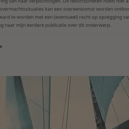
ring van haar verplichtingen. Dit tekortschieten hoeft niet a
bij overmachtssituaties kan een overeenkomst worden ontbo
rward te worden met een (eventueel) recht op opzegging v
raag naar mijn eerdere publicatie over dit onderwerp.
e