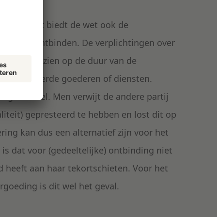
ereenkomst biedt de wet ook de
lijk te ontbinden. De verplichtingen over
. Dit kan zien op de duur van de
 van geleverde goederen of diensten.
ng tot doel. Men verwijt de andere partij
liteit) gepresteerd te hebben en lost dit op
ing kan dus een alternatief zijn voor het
s dat voor (gedeeltelijke) ontbinding niet
ld heeft aan haar tekortschieten. Voor het
goeding is dit wel het geval.