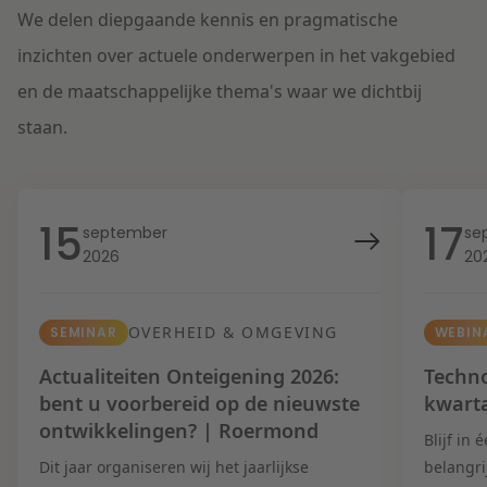
We delen diepgaande kennis en pragmatische
inzichten over actuele onderwerpen in het vakgebied
en de maatschappelijke thema's waar we dichtbij
staan.
15
17
september
se
2026
20
OVERHEID & OMGEVING
SEMINAR
WEBIN
Actualiteiten Onteigening 2026:
Techno
bent u voorbereid op de nieuwste
kwart
ontwikkelingen? | Roermond
Blijf in
Dit jaar organiseren wij het jaarlijkse
belangri