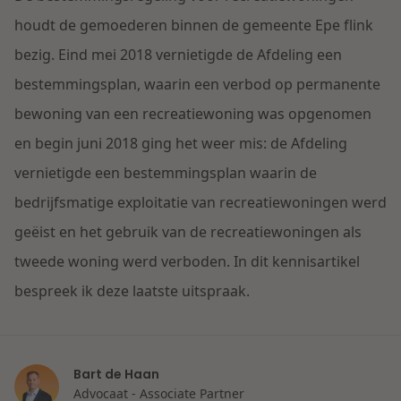
Contact
Herstructurering & Insolventie
Internationale partners
houdt de gemoederen binnen de gemeente Epe flink
Nederlands
bezig. Eind mei 2018 vernietigde de Afdeling een
Energie
bestemmingsplan, waarin een verbod op permanente
Nieuws
bewoning van een recreatiewoning was opgenomen
Dichtbij de kansen en uitdagingen in de
Zorg & Sociaal domein
en begin juni 2018 ging het weer mis: de Afdeling
woningbouw
vernietigde een bestemmingsplan waarin de
Vastgoed
Lees meer
bedrijfsmatige exploitatie van recreatiewoningen werd
geëist en het gebruik van de recreatiewoningen als
Overheid & Omgeving
tweede woning werd verboden. In dit kennisartikel
bespreek ik deze laatste uitspraak.
Aanbesteding & Mededinging
Dichtbij de wendbare onderneming
Aansprakelijkheid & Verzekering
Bart de Haan
Advocaat - Associate Partner
Lees meer