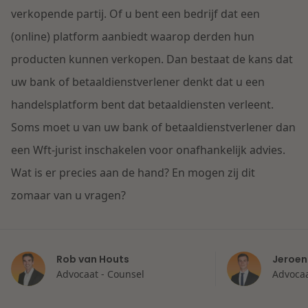
Contact
verkopende partij. Of u bent een bedrijf dat een
Herstructurering & Insolventie
Internationale partners
(online) platform aanbiedt waarop derden hun
Nederlands
producten kunnen verkopen. Dan bestaat de kans dat
Energie
Nieuws
uw bank of betaaldienstverlener denkt dat u een
Dichtbij de kansen en uitdagingen in de
handelsplatform bent dat betaaldiensten verleent.
Zorg & Sociaal domein
woningbouw
Soms moet u van uw bank of betaaldienstverlener dan
een Wft-jurist inschakelen voor onafhankelijk advies.
Vastgoed
Lees meer
Wat is er precies aan de hand? En mogen zij dit
zomaar van u vragen?
Overheid & Omgeving
Aanbesteding & Mededinging
Rob van Houts
Jeroen
Dichtbij de wendbare onderneming
Advocaat - Counsel
Advoca
Aansprakelijkheid & Verzekering
Lees meer