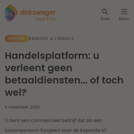
Expertises
Zoek
Menu
Corporate / M&A
Thema's
BANKING & FINANCE
ARTIKEL
Banking & Finance
Dichtbij de energietransitie
Kennis
Handelsplatform: u
Artikelen
Lees meer
Fiscaal
verleent geen
Events
betaaldiensten... of toch
Klantcases
Specialisten
Arbeid & Pensioen
wel?
Over ons
IT & Privacy
6 november 2020
Dichtbij een toekomstbestendige zorg
Over Dirkzwager
Werken bij
U bent een commercieel bedrijf dat als een
IE & Innovatie
Lees meer
tussenpersoon fungeert voor de kopende of