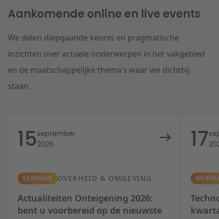
Aankomende online en live events
We delen diepgaande kennis en pragmatische
inzichten over actuele onderwerpen in het vakgebied
en de maatschappelijke thema's waar we dichtbij
staan.
15
17
september
se
2026
20
OVERHEID & OMGEVING
SEMINAR
WEBIN
Actualiteiten Onteigening 2026:
Techno
bent u voorbereid op de nieuwste
kwart