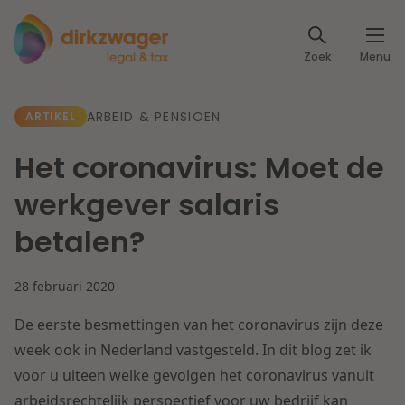
Expertises
Zoek
Menu
Corporate / M&A
Thema's
ARBEID & PENSIOEN
ARTIKEL
Banking & Finance
Dichtbij de energietransitie
Kennis
Het coronavirus: Moet de
Artikelen
Lees meer
Fiscaal
werkgever salaris
Events
betalen?
Klantcases
Specialisten
Arbeid & Pensioen
28 februari 2020
Over ons
IT & Privacy
De eerste besmettingen van het coronavirus zijn deze
Dichtbij een toekomstbestendige zorg
Over Dirkzwager
week ook in Nederland vastgesteld. In dit blog zet ik
Werken bij
IE & Innovatie
voor u uiteen welke gevolgen het coronavirus vanuit
Lees meer
arbeidsrechtelijk perspectief voor uw bedrijf kan