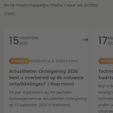
en de maatschappelijke thema's waar we dichtbij
staan.
15
17
september
se
2026
20
OVERHEID & OMGEVING
SEMINAR
WEBIN
Actualiteiten Onteigening 2026:
Techno
bent u voorbereid op de nieuwste
kwart
ontwikkelingen? | Roermond
Blijf in
Dit jaar organiseren wij het jaarlijkse
belangri
Dirkzwagerseminar Actualiteiten Onteigening
technolo
op 15 september 2026 in Roermond.
praten u
uitsprak