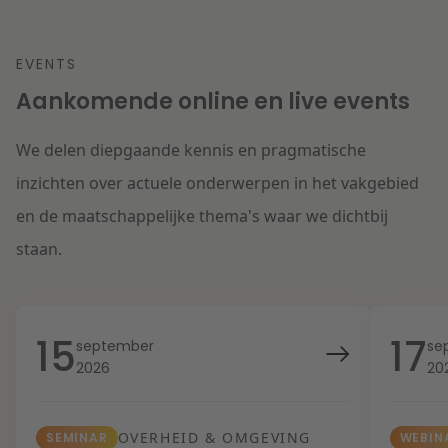
EVENTS
Aankomende online en live events
We delen diepgaande kennis en pragmatische
inzichten over actuele onderwerpen in het vakgebied
en de maatschappelijke thema's waar we dichtbij
staan.
15
17
september
se
2026
20
OVERHEID & OMGEVING
SEMINAR
WEBIN