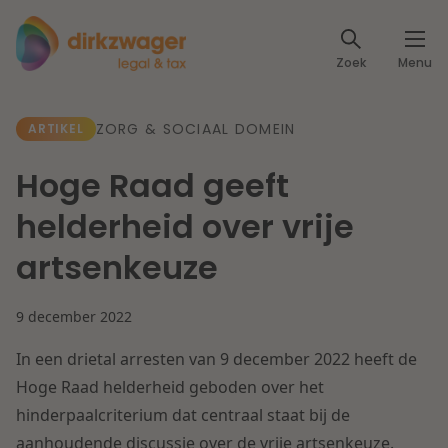
Expertises
Zoek
Menu
Corporate / M&A
Thema's
ZORG & SOCIAAL DOMEIN
ARTIKEL
Banking & Finance
Dichtbij de energietransitie
Kennis
Hoge Raad geeft
Artikelen
Lees meer
Fiscaal
helderheid over vrije
Events
artsenkeuze
Klantcases
Specialisten
Arbeid & Pensioen
9 december 2022
Over ons
IT & Privacy
In een drietal arresten van 9 december 2022 heeft de
Dichtbij een toekomstbestendige zorg
Over Dirkzwager
Hoge Raad helderheid geboden over het
Werken bij
IE & Innovatie
hinderpaalcriterium dat centraal staat bij de
Lees meer
aanhoudende discussie over de vrije artsenkeuze.