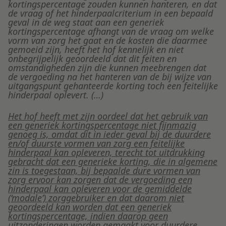
kortingspercentage zouden kunnen hanteren, en dat
de vraag of het hinderpaalcriterium in een bepaald
geval in de weg staat aan een generiek
kortingspercentage afhangt van de vraag om welke
vorm van zorg het gaat en de kosten die daarmee
gemoeid zijn, heeft het hof kennelijk en niet
onbegrijpelijk geoordeeld dat dit feiten en
omstandigheden zijn die kunnen meebrengen dat
de vergoeding na het hanteren van de bij wijze van
uitgangspunt gehanteerde korting toch een feitelijke
hinderpaal oplevert. (…)
Het hof heeft met zijn oordeel dat het gebruik van
een generiek kortingspercentage niet fijnmazig
genoeg is, omdat dit in ieder geval bij de duurdere
en/of duurste vormen van zorg een feitelijke
hinderpaal kan opleveren, terecht tot uitdrukking
gebracht dat een generieke korting, die in algemene
zin is toegestaan, bij bepaalde dure vormen van
zorg ervoor kan zorgen dat de vergoeding een
hinderpaal kan opleveren voor de gemiddelde
(‘modale’) zorggebruiker en dat daarom niet
geoordeeld kan worden dat een generiek
kortingspercentage, indien daarop geen
uitzonderingen worden gemaakt voor duurdere