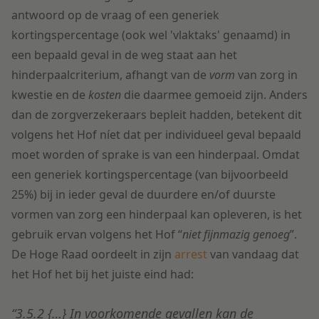
antwoord op de vraag of een generiek
kortingspercentage (ook wel 'vlaktaks' genaamd) in
een bepaald geval in de weg staat aan het
hinderpaalcriterium, afhangt van de
vorm
van zorg in
kwestie en de
kosten
die daarmee gemoeid zijn. Anders
dan de zorgverzekeraars bepleit hadden, betekent dit
volgens het Hof níet dat per individueel geval bepaald
moet worden of sprake is van een hinderpaal. Omdat
een generiek kortingspercentage (van bijvoorbeeld
25%) bij in ieder geval de duurdere en/of duurste
vormen van zorg een hinderpaal kan opleveren, is het
gebruik ervan volgens het Hof “
niet fijnmazig genoeg
”.
De Hoge Raad oordeelt in zijn
arrest
van vandaag dat
het Hof het bij het juiste eind had:
“3.5.2 {…} In voorkomende gevallen kan de