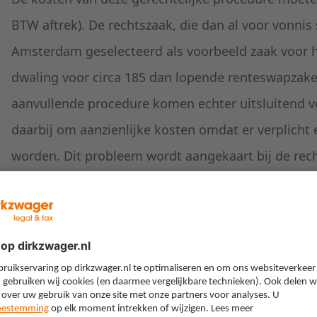
BTW aftrek). De rechtszaak, die dan al voor vonnis
Amsterdam geselecteerd als voorbeeld zaak voor he
dwaling voor circa 185 dan lopende renteswapzake
aanvullende procedure komen echter uitsluitend v
daarbij om aanzienlijke kosten omdat er verplicht
worden. Dit probleem wordt aangekaart bij de re
om de kosten bijvoorbeeld via de proceskosten ver
als voorbeeld zaak voor 185 andere zaken. De re
probleem, maar meldt in het tussenvonnis: