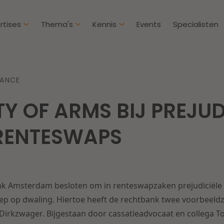
rtises
Thema's
Kennis
Events
Specialisten
Artikelen
Over D
NANCE
Klantcases
Intern
TY OF ARMS BIJ PREJUD
IE & Innovatie
Overh
Nieuw
htbij een
Dichtbij de kansen en
RENTESWAPS
ekomstbestendige
uitdagingen in de
Herstructurering & Insolventie
Aanbe
rg
woningbouw
Energie
Aansp
s meer
Lees meer
nk Amsterdam besloten om in renteswapzaken prejudiciële v
Zorg & Sociaal domein
Litiga
p op dwaling. Hiertoe heeft de rechtbank twee voorbeeldz
irkzwager. Bijgestaan door cassatieadvocaat en collega T
Vastgoed
Onder