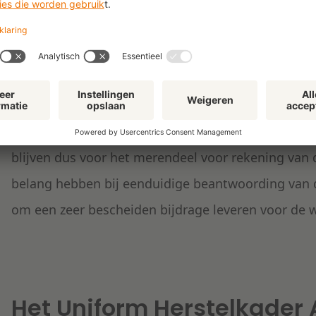
De rechtbank heeft begrip voor het bezwaar ten aanzie
hieraan tegemoet kan worden gekomen. Het huidige p
in een individuele zaak prejudiciële vragen te stellen, 
die dit voor partijen meebrengt geen bijzondere rege
De extra kosten voor de procedure die als voorbee
blijven dus voor het merendeel voor rekening van d
belang hebben bij eenduidige beantwoording van de
om een zeer bescheiden bijdrage leveren voor de
Het Uniform Herstelkader