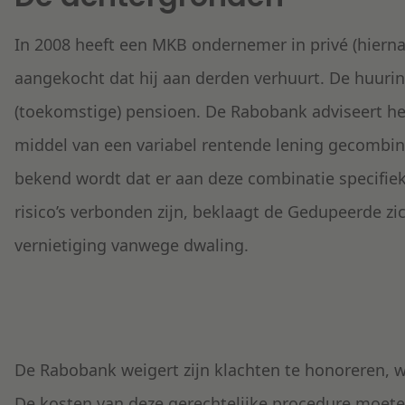
In 2008 heeft een MKB ondernemer in privé (hiern
aangekocht dat hij aan derden verhuurt. De huuri
(toekomstige) pensioen. De Rabobank adviseert h
middel van een variabel rentende lening gecombi
bekend wordt dat er aan deze combinatie specifi
risico’s verbonden zijn, beklaagt de Gedupeerde zi
vernietiging vanwege dwaling.
De Rabobank weigert zijn klachten te honoreren, w
De kosten van deze gerechtelijke procedure moete