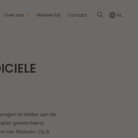
Over ons
Werken bij
Contact
NL
irkzwager
ationale partners
ICIELE
eid & Omgeving
s
Dichtbij de wendbare
onderneming
steding & Mededinging
rakelijkheid & Verzekering
Lees meer
ragen te stellen aan de
tion
aken geselecteerd,
om van Malssen. Op 8
wijs