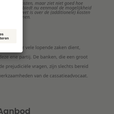
n van de kosten, maar ziet niet goed hoe
rocesrecht biedt nu eenmaal de mogelijkheid
maar in de wet is over de (additionele) kosten
ling opgenomen.
ldzaak voor vele lopende zaken dient,
eze ene partij. De banken, die een groot
 prejudiciële vragen, zijn slechts bereid
 werkzaamheden van de cassatieadvocaat.
 Aanbod