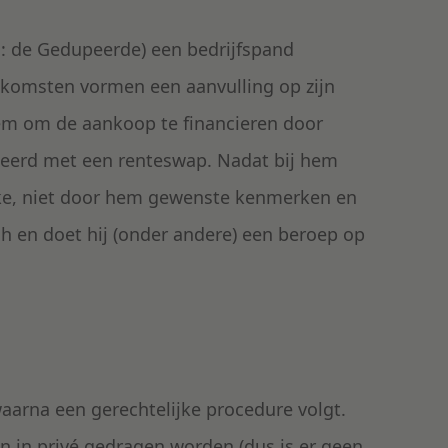
a: de Gedupeerde) een bedrijfspand
nkomsten vormen een aanvulling op zijn
em om de aankoop te financieren door
neerd met een renteswap. Nadat bij hem
eke, niet door hem gewenste kenmerken en
ch en doet hij (onder andere) een beroep op
aarna een gerechtelijke procedure volgt.
n in privé gedragen worden (dus is er geen