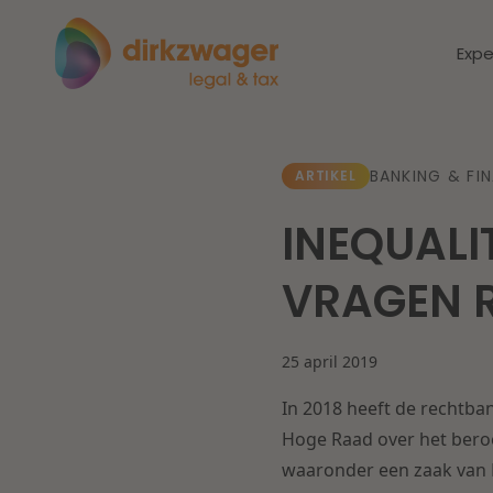
Expe
Expertises
Thema's
BANKING & FI
ARTIKEL
INEQUALI
Corporate / M&A
Dichtbij de
Dic
VRAGEN 
energietransitie
to
Banking & Finance
zo
25 april 2019
Fiscaal
Lees meer
Lee
In 2018 heeft de rechtba
Arbeid & Pensioen
Hoge Raad over het beroe
waaronder een zaak van D
IT & Privacy