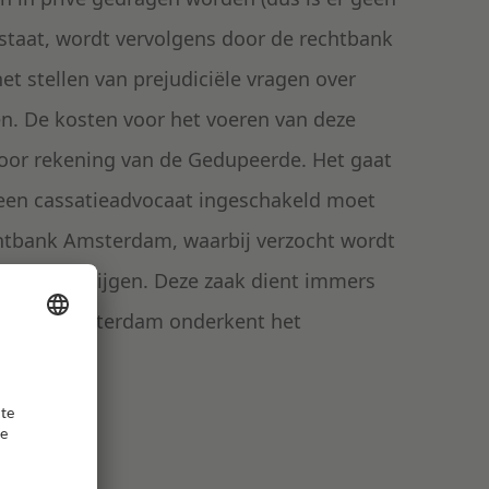
 staat, wordt vervolgens door de rechtbank
t stellen van prejudiciële vragen over
n. De kosten voor het voeren van deze
oor rekening van de Gedupeerde. Het gaat
 een cassatieadvocaat ingeschakeld moet
chtbank Amsterdam, waarbij verzocht wordt
goed te krijgen. Deze zaak dient immers
chtbank Amsterdam onderkent het