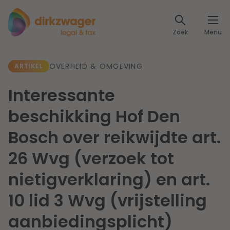
Expertises
Zoek
Menu
Corporate / M&A
Thema's
OVERHEID & OMGEVING
ARTIKEL
Banking & Finance
Dichtbij de energietransitie
Kennis
Interessante
Artikelen
Lees meer
Fiscaal
beschikking Hof Den
Events
Bosch over reikwijdte art.
Klantcases
Specialisten
Arbeid & Pensioen
26 Wvg (verzoek tot
Over ons
nietigverklaring) en art.
IT & Privacy
Dichtbij een toekomstbestendige zorg
10 lid 3 Wvg (vrijstelling
Over Dirkzwager
Werken bij
IE & Innovatie
aanbiedingsplicht)
Lees meer