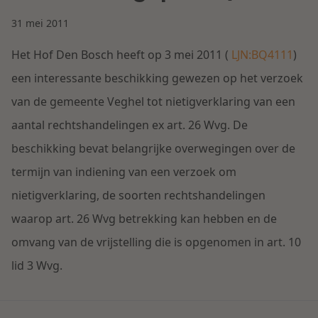
Contact
Herstructurering & Insolventie
Internationale partners
31 mei 2011
Nederlands
Het Hof Den Bosch heeft op 3 mei 2011 (
LJN:BQ4111
)
Energie
Nieuws
een interessante beschikking gewezen op het verzoek
van de gemeente Veghel tot nietigverklaring van een
Dichtbij de kansen en uitdagingen in de
Zorg & Sociaal domein
woningbouw
aantal rechtshandelingen ex art. 26 Wvg. De
beschikking bevat belangrijke overwegingen over de
Vastgoed
Lees meer
termijn van indiening van een verzoek om
nietigverklaring, de soorten rechtshandelingen
Overheid & Omgeving
waarop art. 26 Wvg betrekking kan hebben en de
omvang van de vrijstelling die is opgenomen in art. 10
Aanbesteding & Mededinging
lid 3 Wvg.
Dichtbij de wendbare onderneming
Aansprakelijkheid & Verzekering
Lees meer