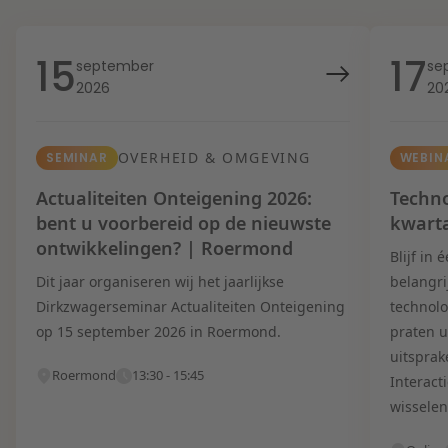
15
17
september
se
2026
20
OVERHEID & OMGEVING
SEMINAR
WEBIN
Actualiteiten Onteigening 2026:
Techno
bent u voorbereid op de nieuwste
kwart
ontwikkelingen? | Roermond
Blijf in
Dit jaar organiseren wij het jaarlijkse
belangri
Dirkzwagerseminar Actualiteiten Onteigening
technolo
op 15 september 2026 in Roermond.
praten u
uitsprak
Roermond
13:30 - 15:45
Interact
wisselen