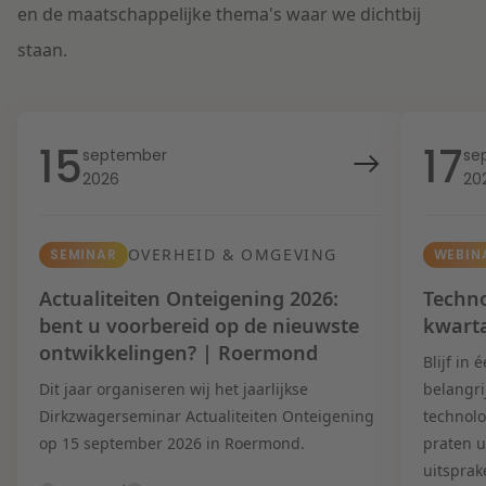
en de maatschappelijke thema's waar we dichtbij
staan.
15
17
september
se
2026
20
OVERHEID & OMGEVING
SEMINAR
WEBIN
Actualiteiten Onteigening 2026:
Techno
bent u voorbereid op de nieuwste
kwart
ontwikkelingen? | Roermond
Blijf in
Dit jaar organiseren wij het jaarlijkse
belangri
Dirkzwagerseminar Actualiteiten Onteigening
technolo
op 15 september 2026 in Roermond.
praten u
uitsprak