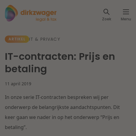
Expertises
Zoek
Menu
Corporate / M&A
Thema's
IT & PRIVACY
ARTIKEL
Banking & Finance
Dichtbij de energietransitie
Kennis
IT-contracten: Prijs en
Artikelen
Lees meer
Fiscaal
betaling
Events
Klantcases
Specialisten
11 april 2019
Arbeid & Pensioen
In onze serie IT-contracten bespreken wij per
Over ons
IT & Privacy
onderwerp de belangrijkste aandachtspunten. Dit
Dichtbij een toekomstbestendige zorg
keer gaan we nader in op het onderwerp “Prijs en
Over Dirkzwager
Werken bij
IE & Innovatie
betaling”.
Lees meer