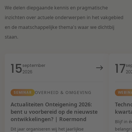
We delen diepgaande kennis en pragmatische
inzichten over actuele onderwerpen in het vakgebied
en de maatschappelijke thema's waar we dichtbij
staan.
15
17
september
se
2026
20
OVERHEID & OMGEVING
SEMINAR
WEBIN
Actualiteiten Onteigening 2026:
Techno
bent u voorbereid op de nieuwste
kwart
ontwikkelingen? | Roermond
Blijf in
Dit jaar organiseren wij het jaarlijkse
belangri