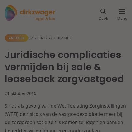
Expertises
Zoek
Menu
Corporate / M&A
Thema's
BANKING & FINANCE
ARTIKEL
Banking & Finance
Dichtbij de energietransitie
Kennis
Juridische complicaties
Artikelen
Lees meer
Fiscaal
vermijden bij sale &
Events
leaseback zorgvastgoed
Klantcases
Specialisten
Arbeid & Pensioen
21 oktober 2016
Over ons
IT & Privacy
Sinds als gevolg van de Wet Toelating Zorginstellingen
Dichtbij een toekomstbestendige zorg
Over Dirkzwager
(WTZi) de risico’s van de vastgoedexploitatie meer bij
Werken bij
IE & Innovatie
de zorgorganisatie zelf is komen te liggen en banken
Lees meer
beperkter willen financieren, onderzoeken