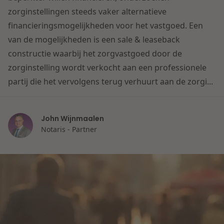
Contact
zorginstellingen steeds vaker alternatieve
Herstructurering & Insolventie
Internationale partners
financieringsmogelijkheden voor het vastgoed. Een
Nederlands
van de mogelijkheden is een sale & leaseback
Energie
Nieuws
constructie waarbij het zorgvastgoed door de
zorginstelling wordt verkocht aan een professionele
Dichtbij de kansen en uitdagingen in de
Zorg & Sociaal domein
partij die het vervolgens terug verhuurt aan de zorgi...
woningbouw
Vastgoed
Lees meer
John Wijnmaalen
Notaris - Partner
Overheid & Omgeving
Aanbesteding & Mededinging
Dichtbij de wendbare onderneming
Aansprakelijkheid & Verzekering
Lees meer