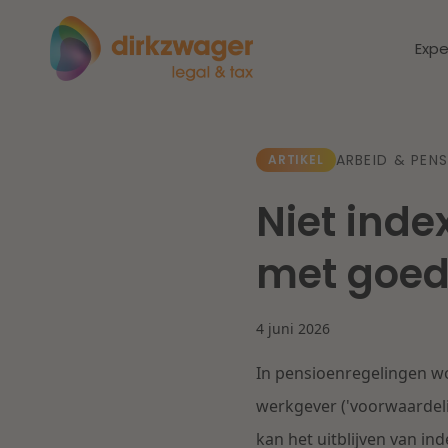
Expe
Expertises
Thema's
ARBEID & PEN
ARTIKEL
Niet inde
Corporate / M&A
Dichtbij de
Dic
met goed
energietransitie
to
Banking & Finance
zo
4 juni 2026
Fiscaal
Lees meer
Lee
In pensioenregelingen wo
Arbeid & Pensioen
werkgever ('voorwaardelij
kan het uitblijven van 
IT & Privacy