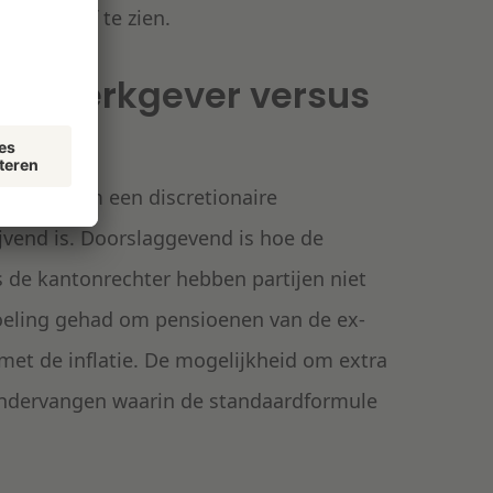
exatie af te zien.
 de werkgever versus
aar gaat om een discretionaire
jvend is. Doorslaggevend is hoe de
 de kantonrechter hebben partijen niet
oeling gehad om pensioenen van de ex-
et de inflatie. De mogelijkheid om extra
 ondervangen waarin de standaardformule