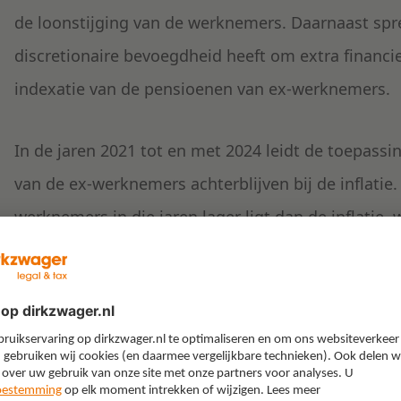
de loonstijging van de werknemers. Daarnaast spre
discretionaire bevoegdheid heeft om extra financi
indexatie van de pensioenen van ex-werknemers.
In de jaren 2021 tot en met 2024 leidt de toepassi
van de ex-werknemers achterblijven bij de inflatie
werknemers in die jaren lager ligt dan de inflatie
beperkt blijft. In 2024 vindt helemaal geen indexat
een forse loonsverhoging krijgen. De onderneming
situatie gebruik had moeten maken van de discre
financiering beschikbaar te stellen voor extra inde
standpunt dat hij daartoe niet verplicht is. Daarm