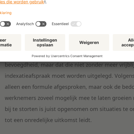
ruimte de werkgever daadwerkelijk heeft om van ind
Discretionaire ruimte van
goed werkgeverschap
De kantonrechter stelt voorop dat het hier welisw
bevoegdheid, maar dat die niet zonder meer vrijbli
indexatieafspraak moet worden uitgelegd. Volgens
alleen een formule afgesproken, maar ook de bed
werknemers zoveel mogelijk mee te laten groeien m
bij te storten is juist opgenomen om situaties te
tot een onredelijke uitkomst leidt.