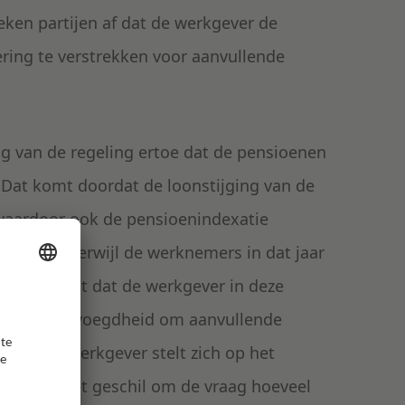
ken partijen af dat de werkgever de
ering te verstrekken voor aanvullende
ng van de regeling ertoe dat de pensioenen
. Dat komt doordat de loonstijging van de
, waardoor ook de pensioenindexatie
ie plaats, terwijl de werknemers in dat jaar
sraad vindt dat de werkgever in deze
tionaire bevoegdheid om aanvullende
xatie. De werkgever stelt zich op het
ee draait het geschil om de vraag hoeveel