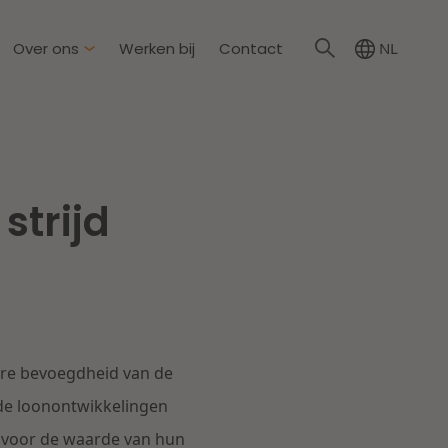
Over ons
Werken bij
Contact
NL
irkzwager
ationale partners
strijd
eid & Omgeving
s
Dichtbij de wendbare
onderneming
steding & Mededinging
rakelijkheid & Verzekering
Lees meer
ire bevoegdheid van de
tion
ende loonontwikkelingen
n voor de waarde van hun
wijs