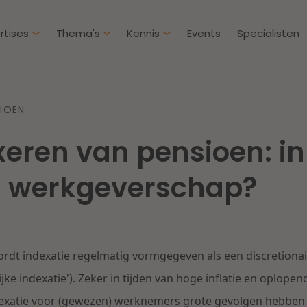
rtises
Thema's
Kennis
Events
Specialisten
Artikelen
Over D
SIOEN
Klantcases
Intern
xeren van pensioen: in 
IE & Innovatie
Overh
Nieuw
htbij een
Dichtbij de kansen en
 werkgeverschap?
ekomstbestendige
uitdagingen in de
Herstructurering & Insolventie
Aanbe
rg
woningbouw
Energie
Aansp
s meer
Lees meer
rdt indexatie regelmatig vormgegeven als een discretiona
Zorg & Sociaal domein
Litiga
ke indexatie'). Zeker in tijden van hoge inflatie en oplop
indexatie voor (gewezen) werknemers grote gevolgen hebbe
Vastgoed
Onder