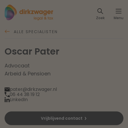
Expertises
Zoek
Menu
Corporate / M&A
Thema's
ALLE SPECIALISTEN
Banking & Finance
Dichtbij de energietransitie
Kennis
Oscar Pater
Artikelen
Lees meer
Fiscaal
Events
Advocaat
Arbeid & Pensioen
Klantcases
Specialisten
Arbeid & Pensioen
pater@dirkzwager.nl
06 44 38 19 12
Over ons
IT & Privacy
LinkedIn
Dichtbij een toekomstbestendige zorg
Over Dirkzwager
Werken bij
IE & Innovatie
Vrijblijvend contact
Lees meer