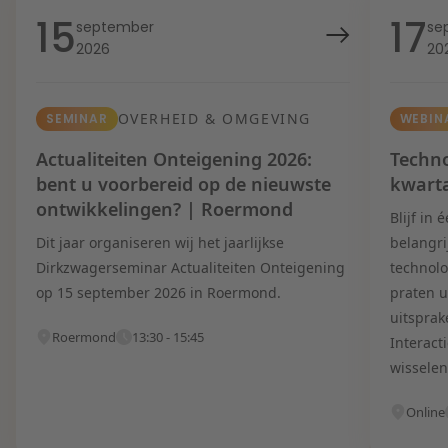
15
17
september
se
2026
20
OVERHEID & OMGEVING
SEMINAR
WEBIN
Actualiteiten Onteigening 2026:
Techno
bent u voorbereid op de nieuwste
kwart
ontwikkelingen? | Roermond
Blijf in
Dit jaar organiseren wij het jaarlijkse
belangri
Dirkzwagerseminar Actualiteiten Onteigening
technolo
op 15 september 2026 in Roermond.
praten u
uitsprak
Roermond
13:30 - 15:45
Interact
wisselen
Online