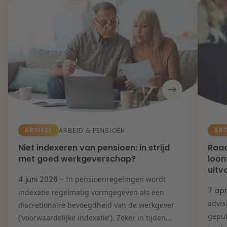
ARTIKEL
ART
ARBEID & PENSIOEN
Niet indexeren van pensioen: in strijd
Raad
met goed werkgeverschap?
loon
uitv
4 juni 2026 -
In pensioenregelingen wordt
7 apr
indexatie regelmatig vormgegeven als een
advis
discretionaire bevoegdheid van de werkgever
gepub
('voorwaardelijke indexatie'). Zeker in tijden...