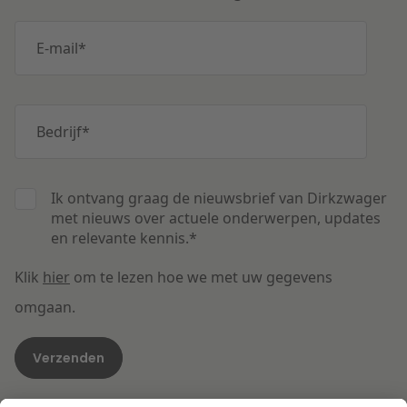
E-mail
*
Bedrijf
*
Ik ontvang graag de nieuwsbrief van Dirkzwager
met nieuws over actuele onderwerpen, updates
en relevante kennis.
*
Klik
hier
om te lezen hoe we met uw gegevens
omgaan.