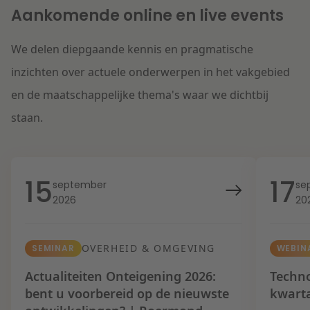
Aankomende online en live events
We delen diepgaande kennis en pragmatische
inzichten over actuele onderwerpen in het vakgebied
en de maatschappelijke thema's waar we dichtbij
staan.
15
17
september
se
2026
20
OVERHEID & OMGEVING
SEMINAR
WEBIN
Actualiteiten Onteigening 2026:
Techno
bent u voorbereid op de nieuwste
kwart