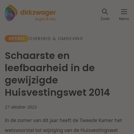
Expertises
Zoek
Menu
Corporate / M&A
Thema's
OVERHEID & OMGEVING
ARTIKEL
Banking & Finance
Dichtbij de energietransitie
Kennis
Schaarste en
Artikelen
Lees meer
Fiscaal
leefbaarheid in de
Events
gewijzigde
Klantcases
Specialisten
Arbeid & Pensioen
Huisvestingswet 2014
Over ons
IT & Privacy
27 oktober 2023
Dichtbij een toekomstbestendige zorg
Over Dirkzwager
Werken bij
In de zomer van dit jaar heeft de Tweede Kamer het
IE & Innovatie
Lees meer
wetsvoorstel tot wijziging van de Huisvestingswet