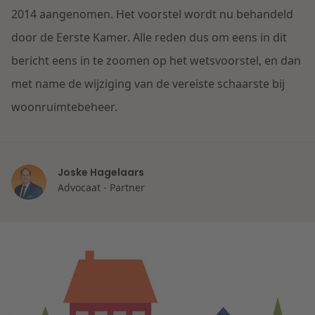
Contact
2014 aangenomen. Het voorstel wordt nu behandeld
Herstructurering & Insolventie
Internationale partners
door de Eerste Kamer. Alle reden dus om eens in dit
Nederlands
bericht eens in te zoomen op het wetsvoorstel, en dan
Energie
Nieuws
met name de wijziging van de vereiste schaarste bij
Dichtbij de kansen en uitdagingen in de
woonruimtebeheer.
Zorg & Sociaal domein
woningbouw
Vastgoed
Lees meer
Joske Hagelaars
Advocaat - Partner
Overheid & Omgeving
Aanbesteding & Mededinging
Dichtbij de wendbare onderneming
Aansprakelijkheid & Verzekering
Lees meer