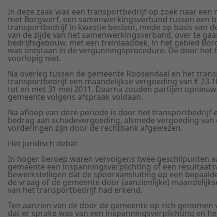
In deze zaak was een transportbedrijf op zoek naar een n
met Borgwerf, een samenwerkingsverband tussen een bo
transportbedrijf in kwestie besloot, mede op basis van de
van de zijde van het samenwerkingsverband, over te ga
bedrijfsgebouw, met een treinlaaddek, in het gebied Borg
was ontstaan in de vergunningsprocedure. De door het t
voorlopig niet.
Na overleg tussen de gemeente Roosendaal en het tran
transportbedrijf een maandelijkse vergoeding van € 23.1
tot en met 31 mei 2011. Daarna zouden partijen opnieuw
gemeente volgens afspraak voldaan.
Na afloop van deze periode is door het transportbedrijf
bedrag aan schadevergoeding, alsmede vergoeding van de
vorderingen zijn door de rechtbank afgewezen.
Het juridisch debat
In hoger beroep waren vervolgens twee geschilpunten aa
gemeente een inspanningsverplichting of een resultaats
bewerkstelligen dat de spooraansluiting op een bepaald
de vraag of de gemeente door (aanzienlijke) maandelijks
van het transportbedrijf had erkend.
Ten aanzien van de door de gemeente op zich genomen ve
dat er sprake was van een inspanningsverplichting en h