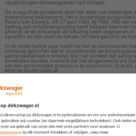
verplichtingen dienaangaande had voldaan.
De vraag of de gemeente door het doen van betalingen aa
ontkennend beantwoord. Het is bestendige jurisprudentie
Peters/Van Elswijck, HR 27 april 1984, NJ 1984, 789) dat
bedrag aan schadevergoeding heeft betaald daarmee heef
afhangt of de ontvanger de betaling heeft opgevat en 
opvatten als een door de betaler tot hem gerichte verklar
In de onderhavige zaak heeft het hof de voornoemde toets
conclusie gekomen dat er onvoldoende aanknopingspunt
aansprakelijkheid is erkend. Met het oordeel dat aanspra
bovendien worden miskend dat het de gemeente vrij sto
om een gerechtelijke procedure te voorkomen, te doen, z
wijst de vorderingen af.
Gerelateerd
AANSPRAKELIJKHEID
p uw
Ja, ik wil de nieuwsbrief ont