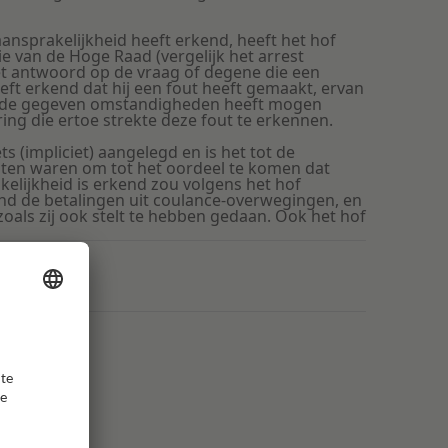
nsprakelijkheid heeft erkend, heeft het hof
 van de Hoge Raad (vergelijk het arrest
 het antwoord op de vraag of degene die een
t erkend dat hij een fout heeft gemaakt, ervan
in de gegeven omstandigheden heeft mogen
ing die ertoe strekte deze fout te erkennen.
 (impliciet) aangelegd en is het tot de
en waren om tot het oordeel te komen dat
kelijkheid is erkend zou volgens het hof
nd de betalingen uit coulance-overwegingen, en
oals zij ook stelt te hebben gedaan. Ook het hof
vangen