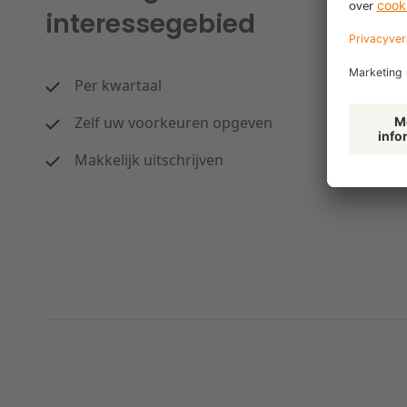
interessegebied
Per kwartaal
Zelf uw voorkeuren opgeven
Makkelijk uitschrijven