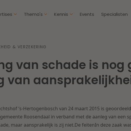
rtises
Thema's
Kennis
Events
Specialisten
Artikelen
Over D
KHEID & VERZEKERING
Klantcases
Intern
ng van schade is nog
IE & Innovatie
Overh
Nieuw
htbij een
Dichtbij de kansen en
g van aansprakelijkhe
ekomstbestendige
uitdagingen in de
Herstructurering & Insolventie
Aanbe
rg
woningbouw
Energie
Aansp
s meer
Lees meer
rechtshof ’s-Hertogenbosch van 24 maart 2015 is geoordeeld
Zorg & Sociaal domein
Litiga
 gemeente Roosendaal in verband met de aanleg van een sp
e, maar aansprakelijk is zij niet.De feitenIn deze zaak wa
Vastgoed
Onder