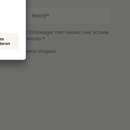
Bedrijf
*
uwsbrief van Dirkzwager met nieuws over actuele
n relevante kennis.
*
met uw gegevens omgaan.