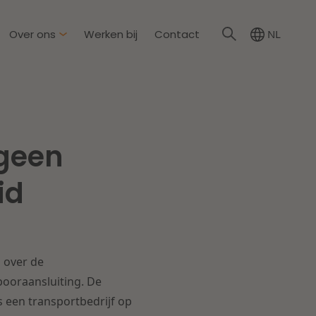
Over ons
Werken bij
Contact
NL
irkzwager
ationale partners
 geen
eid & Omgeving
s
Dichtbij de wendbare
id
onderneming
steding & Mededinging
rakelijkheid & Verzekering
Lees meer
 over de
tion
ooraansluiting. De
s een transportbedrijf op
wijs