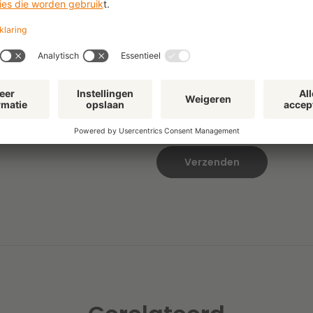
E-mail
*
Ik ontvang graag de nie
onderwerpen, updates e
Klik
hier
om te lezen hoe we 