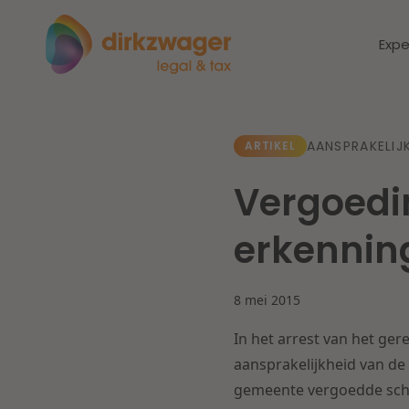
Expe
Expertises
Thema's
AANSPRAKELIJ
ARTIKEL
Vergoedi
Corporate / M&A
Dichtbij de
Dic
erkennin
energietransitie
to
Banking & Finance
zo
8 mei 2015
Fiscaal
Lees meer
Lee
In het arrest van het ge
Arbeid & Pensioen
aansprakelijkheid van de
gemeente vergoedde schad
IT & Privacy