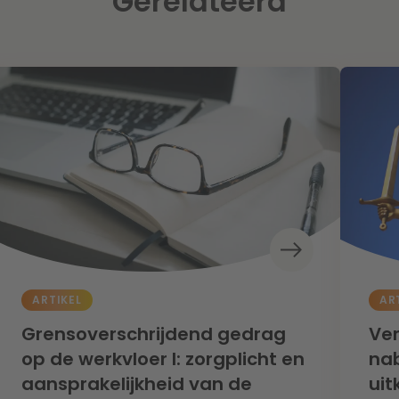
Gerelateerd
ARTIKEL
AR
Grensoverschrijdend gedrag
Ve
op de werkvloer I: zorgplicht en
na
aansprakelijkheid van de
uit