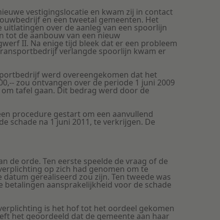
ieuwe vestigingslocatie en kwam zij in contact
uwbedrijf en een tweetal gemeenten. Het
 uitlatingen over de aanleg van een spoorlijn
an tot de aanbouw van een nieuw
werf II. Na enige tijd bleek dat er een probleem
ransportbedrijf verlangde spoorlijn kwam er
sportbedrijf werd overeengekomen dat het
00,-- zou ontvangen over de periode 1 juni 2009
 om tafel gaan. Dit bedrag werd door de
 een procedure gestart om een aanvullend
 schade na 1 juni 2011, te verkrijgen. De
n de orde. Ten eerste speelde de vraag of de
verplichting op zich had genomen om te
e datum gerealiseerd zou zijn. Ten tweede was
e betalingen aansprakelijkheid voor de schade
rplichting is het hof tot het oordeel gekomen
eeft het geoordeeld dat de gemeente aan haar