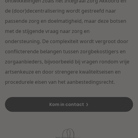
Contact
ontwikkelingen zoals
het Integraal Zorg Akkoord en
Herstructurering & Insolventie
Internationale partners
de (door)decentralisering
wordt gestreefd naa
r
Nederlands
passende zorg en doelmatigheid,
maar
deze
botsen
English
Energie
met de
stijgende vraag naar
zorg
en
Nieuws
ondersteuning.
De complexiteit wordt vergroot door
Dichtbij de kansen en uitdagingen in de
Zorg & Sociaal domein
conflicterende belangen tussen zorgbekostigers en
woningbouw
zorgaanbieders, bijvoorbeeld bij vragen rondom vrije
Vastgoed
Lees meer
artsenkeuze en door strengere kwaliteitseisen en
procedurele eisen van het aanbestedingsrecht.
Overheid & Omgeving
Kom in contact
Aanbesteding & Mededinging
Dichtbij de wendbare onderneming
Aansprakelijkheid & Verzekering
Lees meer