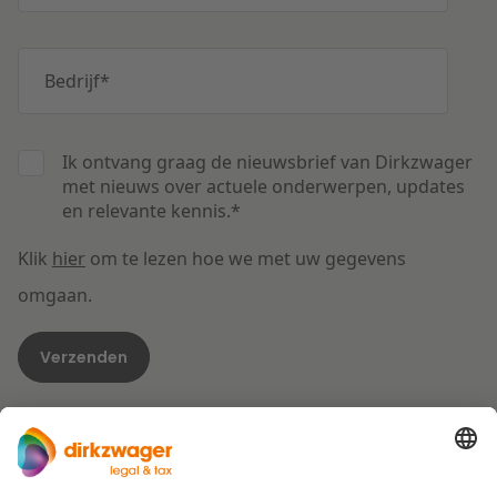
Bedrijf
*
Ik ontvang graag de nieuwsbrief van Dirkzwager
met nieuws over actuele onderwerpen, updates
en relevante kennis.
*
Klik
hier
om te lezen hoe we met uw gegevens
omgaan.