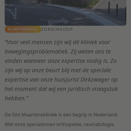
ZORGINKOOP
KLANTVERHAAL
“Voor veel mensen zijn wij dé kliniek voor
bewegingsproblematiek. Zij weten ons te
vinden wanneer onze expertise nodig is. Zo
zijn wij op onze beurt blij met de speciale
"
expertise van onze huisjurist Dirkzwager op
e
het moment dat wij een juridisch vraagstuk
D
hebben.”
o
i
De Sint Maartenskliniek is een begrip in Nederland.
v
Met onze specialismen orthopedie, reumatologie,