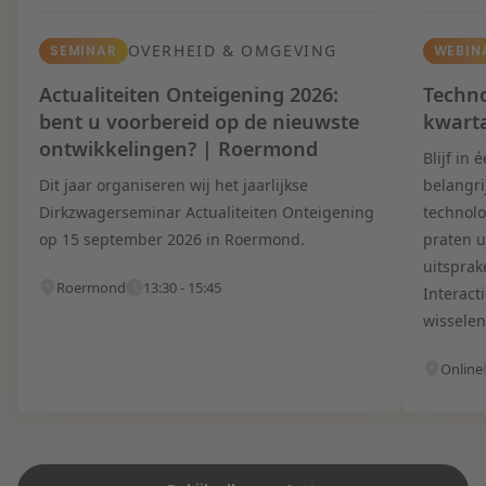
OVERHEID & OMGEVING
SEMINAR
WEBIN
Actualiteiten Onteigening 2026:
Techno
bent u voorbereid op de nieuwste
kwart
ontwikkelingen? | Roermond
Blijf in
Dit jaar organiseren wij het jaarlijkse
belangri
Dirkzwagerseminar Actualiteiten Onteigening
technolo
op 15 september 2026 in Roermond.
praten u
uitsprak
Roermond
13:30 - 15:45
Interact
wisselen
Online