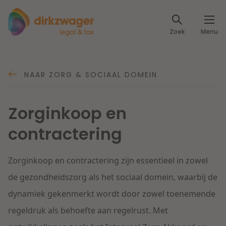
Expertises
Zoek
Menu
Corporate / M&A
Thema's
Banking & Finance
NAAR ZORG & SOCIAAL DOMEIN
Dichtbij de energietransitie
Kennis
Artikelen
Lees meer
Zorginkoop en
Fiscaal
Events
contractering
Klantcases
Specialisten
Arbeid & Pensioen
Zorginkoop en contractering zijn essentieel in zowel
Over ons
IT & Privacy
de gezondheidszorg als het sociaal domein, waarbij de
Dichtbij een toekomstbestendige zorg
dynamiek gekenmerkt wordt door zowel toenemende
Over Dirkzwager
Werken bij
IE & Innovatie
regeldruk als behoefte aan regelrust.
Met
Lees meer