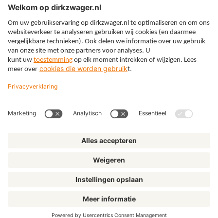
Expertises
Thema’s
Kennis
Over ons
© Dirkzwager
Algemene voorwaarden
Privacy
Cookies
Klachtenregeling
Disclaimer
Privacyinstellingen