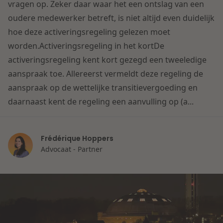
Contact
vragen op. Zeker daar waar het een ontslag van een
Herstructurering & Insolventie
Internationale partners
oudere medewerker betreft, is niet altijd even duidelijk
Nederlands
hoe deze activeringsregeling gelezen moet
Energie
worden.Activeringsregeling in het kortDe
Nieuws
activeringsregeling kent kort gezegd een tweeledige
Dichtbij de kansen en uitdagingen in de
aanspraak toe. Allereerst vermeldt deze regeling de
Zorg & Sociaal domein
woningbouw
aanspraak op de wettelijke transitievergoeding en
daarnaast kent de regeling een aanvulling op (a...
Vastgoed
Lees meer
Frédérique Hoppers
Overheid & Omgeving
Advocaat - Partner
Aanbesteding & Mededinging
Dichtbij de wendbare onderneming
Aansprakelijkheid & Verzekering
Lees meer