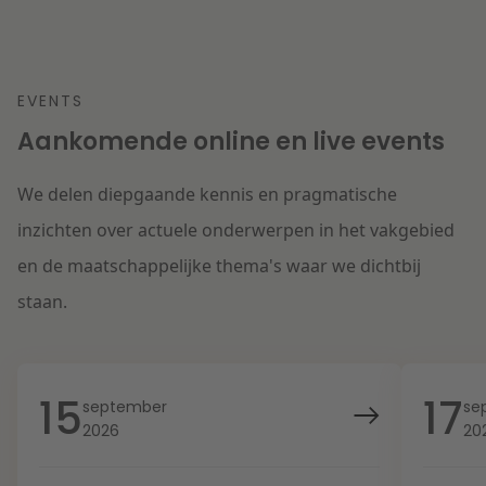
EVENTS
Aankomende online en live events
We delen diepgaande kennis en pragmatische
inzichten over actuele onderwerpen in het vakgebied
en de maatschappelijke thema's waar we dichtbij
staan.
15
17
september
se
2026
20