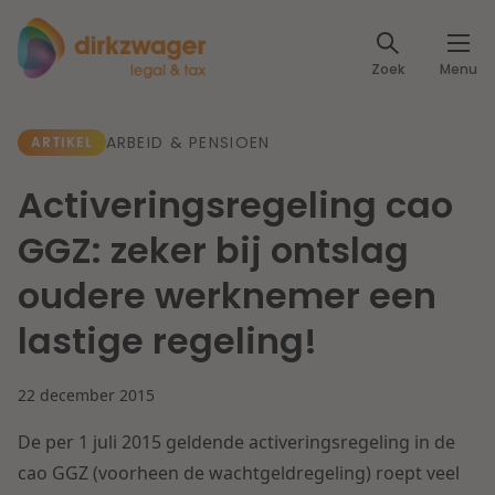
Expertises
Zoek
Menu
Corporate / M&A
Thema's
ARBEID & PENSIOEN
ARTIKEL
Banking & Finance
Dichtbij de energietransitie
Kennis
Activeringsregeling cao
Artikelen
Lees meer
Fiscaal
GGZ: zeker bij ontslag
Events
oudere werknemer een
Klantcases
Specialisten
Arbeid & Pensioen
lastige regeling!
Over ons
IT & Privacy
22 december 2015
Dichtbij een toekomstbestendige zorg
Over Dirkzwager
Werken bij
De per 1 juli 2015 geldende activeringsregeling in de
IE & Innovatie
cao GGZ (voorheen de wachtgeldregeling) roept veel
Lees meer