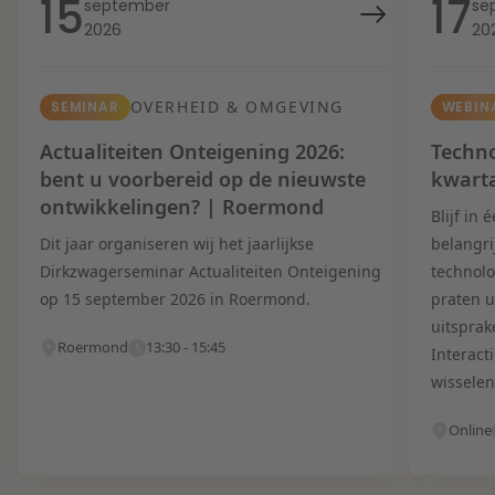
15
17
september
se
2026
20
OVERHEID & OMGEVING
SEMINAR
WEBIN
Actualiteiten Onteigening 2026:
Techno
bent u voorbereid op de nieuwste
kwart
ontwikkelingen? | Roermond
Blijf in
Dit jaar organiseren wij het jaarlijkse
belangri
Dirkzwagerseminar Actualiteiten Onteigening
technolo
op 15 september 2026 in Roermond.
praten u
uitsprak
Roermond
13:30 - 15:45
Interact
wisselen
Online