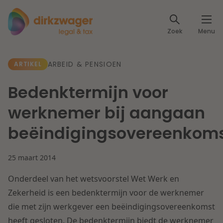
Expertises
Zoek
Menu
Corporate / M&A
Thema's
ARBEID & PENSIOEN
ARTIKEL
Banking & Finance
Dichtbij de energietransitie
Kennis
Bedenktermijn voor
Artikelen
Lees meer
Fiscaal
werknemer bij aangaan
Events
beëindigingsovereenkom
Klantcases
Specialisten
Arbeid & Pensioen
25 maart 2014
Over ons
IT & Privacy
Onderdeel van het wetsvoorstel Wet Werk en
Dichtbij een toekomstbestendige zorg
Over Dirkzwager
Zekerheid is een bedenktermijn voor de werknemer
Werken bij
IE & Innovatie
die met zijn werkgever een beëindigingsovereenkomst
Lees meer
heeft gesloten. De bedenktermijn biedt de werknemer