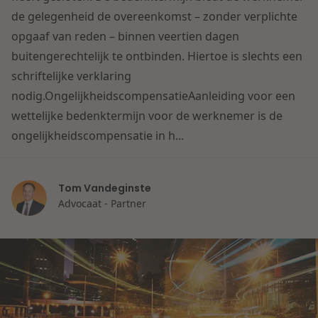
Contact
de gelegenheid de overeenkomst – zonder verplichte
Herstructurering & Insolventie
Internationale partners
opgaaf van reden – binnen veertien dagen
Nederlands
buitengerechtelijk te ontbinden. Hiertoe is slechts een
Energie
Nieuws
schriftelijke verklaring
nodig.OngelijkheidscompensatieAanleiding voor een
Dichtbij de kansen en uitdagingen in de
Zorg & Sociaal domein
wettelijke bedenktermijn voor de werknemer is de
woningbouw
ongelijkheidscompensatie in h...
Vastgoed
Lees meer
Tom Vandeginste
Overheid & Omgeving
Advocaat - Partner
Aanbesteding & Mededinging
Dichtbij de wendbare onderneming
Aansprakelijkheid & Verzekering
Lees meer