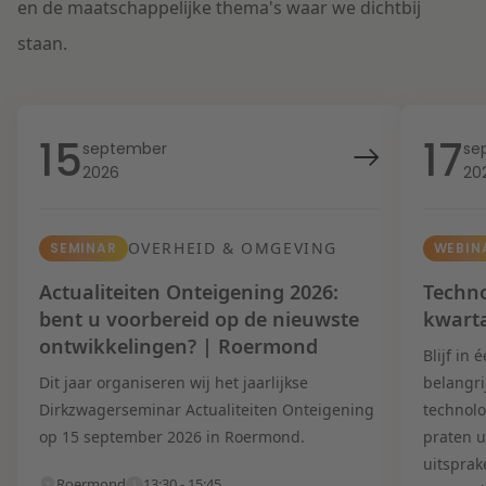
en de maatschappelijke thema's waar we dichtbij
staan.
15
17
september
se
2026
20
OVERHEID & OMGEVING
SEMINAR
WEBIN
Actualiteiten Onteigening 2026:
Techno
bent u voorbereid op de nieuwste
kwart
ontwikkelingen? | Roermond
Blijf in
Dit jaar organiseren wij het jaarlijkse
belangri
Dirkzwagerseminar Actualiteiten Onteigening
technolo
op 15 september 2026 in Roermond.
praten u
uitsprak
Roermond
13:30 - 15:45