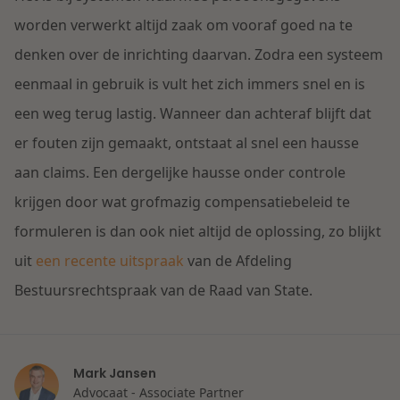
Contact
Herstructurering & Insolventie
Internationale partners
worden verwerkt altijd zaak om vooraf goed na te
Nederlands
denken over de inrichting daarvan. Zodra een systeem
Energie
eenmaal in gebruik is vult het zich immers snel en is
Nieuws
een weg terug lastig. Wanneer dan achteraf blijft dat
Dichtbij de kansen en uitdagingen in de
Zorg & Sociaal domein
er fouten zijn gemaakt, ontstaat al snel een hausse
woningbouw
aan claims. Een dergelijke hausse onder controle
Vastgoed
Lees meer
krijgen door wat grofmazig compensatiebeleid te
formuleren is dan ook niet altijd de oplossing, zo blijkt
Overheid & Omgeving
uit
een recente uitspraak
van de Afdeling
Bestuursrechtspraak van de Raad van State.
Aanbesteding & Mededinging
Dichtbij de wendbare onderneming
Aansprakelijkheid & Verzekering
Mark Jansen
Advocaat - Associate Partner
Lees meer