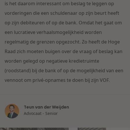
Contact
is het daarom interessant om beslag te leggen op
Herstructurering & Insolventie
Internationale partners
vorderingen die een schuldenaar op zijn beurt heeft
Nederlands
op zijn debiteuren of op de bank. Omdat het gaat om
Energie
Nieuws
een lucratieve verhaalsmogelijkheid worden
regelmatig de grenzen opgezocht. Zo heeft de Hoge
Dichtbij de kansen en uitdagingen in de
Zorg & Sociaal domein
woningbouw
Raad zich moeten buigen over de vraag of beslag kan
worden gelegd op negatieve kredietruimte
Vastgoed
Lees meer
(roodstand) bij de bank of op de mogelijkheid van een
vennoot om privé-opnames te doen bij zijn VOF.
Overheid & Omgeving
Aanbesteding & Mededinging
Teun van der Weijden
Dichtbij de wendbare onderneming
Advocaat - Senior
Aansprakelijkheid & Verzekering
Lees meer