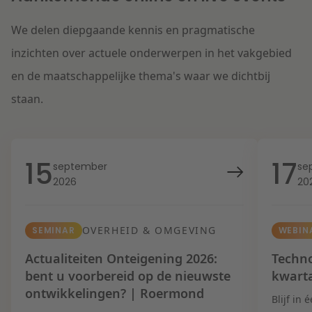
We delen diepgaande kennis en pragmatische
inzichten over actuele onderwerpen in het vakgebied
en de maatschappelijke thema's waar we dichtbij
staan.
15
17
september
se
2026
20
OVERHEID & OMGEVING
SEMINAR
WEBIN
Actualiteiten Onteigening 2026:
Techno
bent u voorbereid op de nieuwste
kwart
ontwikkelingen? | Roermond
Blijf in