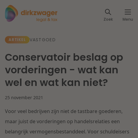
Expertises
Zoek
Menu
Corporate / M&A
Thema's
VASTGOED
ARTIKEL
Banking & Finance
Dichtbij de energietransitie
Kennis
Conservatoir beslag op
Artikelen
Lees meer
Fiscaal
vorderingen - wat kan
Events
wel en wat kan niet?
Klantcases
Specialisten
Arbeid & Pensioen
25 november 2021
Over ons
IT & Privacy
Voor veel bedrijven zijn niet de tastbare goederen,
Dichtbij een toekomstbestendige zorg
Over Dirkzwager
Werken bij
maar juist de vorderingen op handelsrelaties een
IE & Innovatie
belangrijk vermogensbestanddeel. Voor schuldeisers
Lees meer