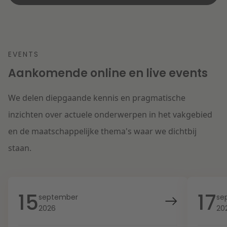
EVENTS
Aankomende online en live events
We delen diepgaande kennis en pragmatische
inzichten over actuele onderwerpen in het vakgebied
en de maatschappelijke thema's waar we dichtbij
staan.
15
17
september
se
2026
20