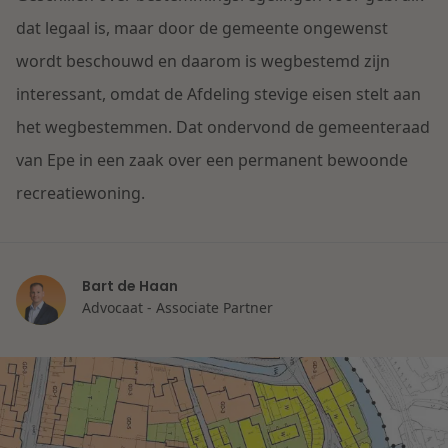
Contact
Herstructurering & Insolventie
Internationale partners
dat legaal is, maar door de gemeente ongewenst
Nederlands
wordt beschouwd en daarom is wegbestemd zijn
Energie
interessant, omdat de Afdeling stevige eisen stelt aan
Nieuws
het wegbestemmen. Dat ondervond de gemeenteraad
Dichtbij de kansen en uitdagingen in de
Zorg & Sociaal domein
van Epe in een zaak over een permanent bewoonde
woningbouw
recreatiewoning.
Vastgoed
Lees meer
Overheid & Omgeving
Bart de Haan
Advocaat - Associate Partner
Aanbesteding & Mededinging
Dichtbij de wendbare onderneming
Aansprakelijkheid & Verzekering
Lees meer