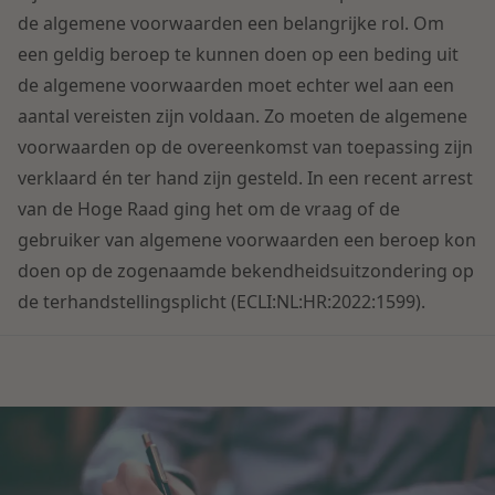
Contact
de algemene voorwaarden een belangrijke rol. Om
Herstructurering & Insolventie
Internationale partners
een geldig beroep te kunnen doen op een beding uit
Nederlands
de algemene voorwaarden moet echter wel aan een
Energie
Nieuws
aantal vereisten zijn voldaan. Zo moeten de algemene
voorwaarden op de overeenkomst van toepassing zijn
Dichtbij de kansen en uitdagingen in de
Zorg & Sociaal domein
verklaard én ter hand zijn gesteld. In een recent arrest
woningbouw
van de Hoge Raad ging het om de vraag of de
gebruiker van algemene voorwaarden een beroep kon
Vastgoed
Lees meer
doen op de zogenaamde bekendheidsuitzondering op
de terhandstellingsplicht (ECLI:NL:HR:2022:1599).
Overheid & Omgeving
Aanbesteding & Mededinging
Dichtbij de wendbare onderneming
Aansprakelijkheid & Verzekering
Lees meer