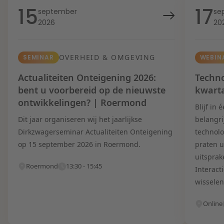
15
17
september
se
2026
20
OVERHEID & OMGEVING
SEMINAR
WEBIN
Actualiteiten Onteigening 2026:
Techno
bent u voorbereid op de nieuwste
kwart
ontwikkelingen? | Roermond
Blijf in
Dit jaar organiseren wij het jaarlijkse
belangri
Dirkzwagerseminar Actualiteiten Onteigening
technolo
op 15 september 2026 in Roermond.
praten u
uitsprak
Roermond
13:30 - 15:45
Interact
wisselen
Online