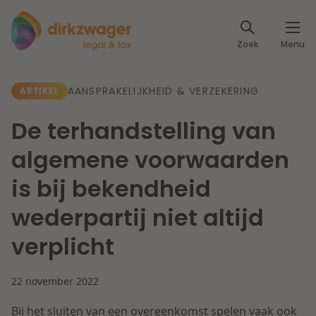
Expertises
Zoek
Menu
Corporate / M&A
Thema's
AANSPRAKELIJKHEID & VERZEKERING
ARTIKEL
Banking & Finance
Dichtbij de energietransitie
Kennis
De terhandstelling van
Artikelen
Lees meer
Fiscaal
algemene voorwaarden
Events
is bij bekendheid
Klantcases
Specialisten
Arbeid & Pensioen
wederpartij niet altijd
Over ons
verplicht
IT & Privacy
Dichtbij een toekomstbestendige zorg
Over Dirkzwager
Werken bij
22 november 2022
IE & Innovatie
Lees meer
Bij het sluiten van een overeenkomst spelen vaak ook