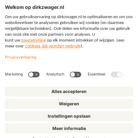
Expertises
Thema’s
Kennis
Over ons
© Dirkzwager
Algemene voorwaarden
Privacy
Cookies
Klachtenregeling
Disclaimer
Privacyinstellingen