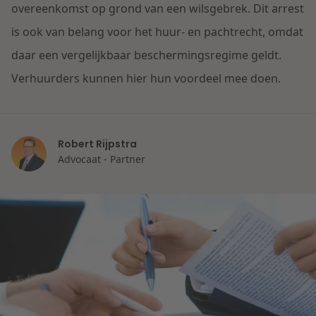
Contact
overeenkomst op grond van een wilsgebrek. Dit arrest
Herstructurering & Insolventie
Internationale partners
is ook van belang voor het huur- en pachtrecht, omdat
Nederlands
daar een vergelijkbaar beschermingsregime geldt.
Energie
Nieuws
Verhuurders kunnen hier hun voordeel mee doen.
Dichtbij de kansen en uitdagingen in de
Zorg & Sociaal domein
woningbouw
Robert Rijpstra
Vastgoed
Lees meer
Advocaat - Partner
Overheid & Omgeving
Aanbesteding & Mededinging
Dichtbij de wendbare onderneming
Aansprakelijkheid & Verzekering
Lees meer