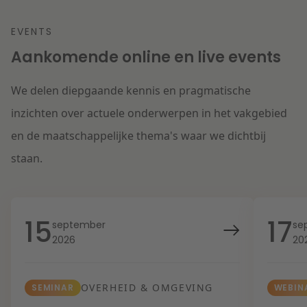
EVENTS
Aankomende online en live events
We delen diepgaande kennis en pragmatische
inzichten over actuele onderwerpen in het vakgebied
en de maatschappelijke thema's waar we dichtbij
staan.
15
17
september
se
2026
20
OVERHEID & OMGEVING
SEMINAR
WEBIN