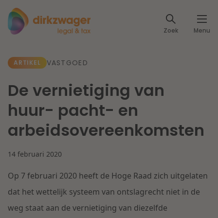
Expertises
Zoek
Menu
Corporate / M&A
Thema's
VASTGOED
ARTIKEL
Banking & Finance
Dichtbij de energietransitie
Kennis
De vernietiging van
Artikelen
Lees meer
Fiscaal
huur- pacht- en
Events
arbeidsovereenkomsten
Klantcases
Specialisten
Arbeid & Pensioen
14 februari 2020
Over ons
IT & Privacy
Op 7 februari 2020 heeft de Hoge Raad zich uitgelaten
Dichtbij een toekomstbestendige zorg
Over Dirkzwager
Werken bij
dat het wettelijk systeem van ontslagrecht niet in de
IE & Innovatie
weg staat aan de vernietiging van diezelfde
Lees meer