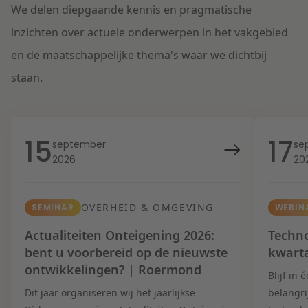
We delen diepgaande kennis en pragmatische
inzichten over actuele onderwerpen in het vakgebied
en de maatschappelijke thema's waar we dichtbij
staan.
15
17
september
se
2026
20
OVERHEID & OMGEVING
SEMINAR
WEBIN
Actualiteiten Onteigening 2026:
Techno
bent u voorbereid op de nieuwste
kwart
ontwikkelingen? | Roermond
Blijf in
Dit jaar organiseren wij het jaarlijkse
belangri