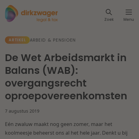
Expertises
Zoek
Menu
Corporate / M&A
Thema's
ARBEID & PENSIOEN
ARTIKEL
Banking & Finance
Dichtbij de energietransitie
Kennis
De Wet Arbeidsmarkt in
Artikelen
Lees meer
Fiscaal
Balans (WAB):
Events
overgangsrecht
Klantcases
Specialisten
Arbeid & Pensioen
oproepovereenkomsten
Over ons
IT & Privacy
7 augustus 2019
Dichtbij een toekomstbestendige zorg
Over Dirkzwager
Werken bij
Eén zwaluw maakt nog geen zomer, maar het
IE & Innovatie
koolmeesje beheerst ons al het hele jaar. Denkt u bij
Lees meer