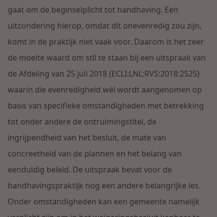
Contact
gaat om de beginselplicht tot handhaving. Een
Herstructurering & Insolventie
Internationale partners
uitzondering hierop, omdat dit onevenredig zou zijn,
Nederlands
komt in de praktijk niet vaak voor. Daarom is het zeer
Energie
Nieuws
de moeite waard om stil te staan bij een uitspraak van
Dichtbij de kansen en uitdagingen in de
de Afdeling van 25 juli 2018 (ECLI:LNL:RVS:2018:2525)
Zorg & Sociaal domein
woningbouw
waarin die evenredigheid wél wordt aangenomen op
basis van specifieke omstandigheden met betrekking
Vastgoed
Lees meer
tot onder andere de ontruimingstitel, de
ingrijpendheid van het besluit, de mate van
Overheid & Omgeving
concreetheid van de plannen en het belang van
eenduidig beleid. De uitspraak bevat voor de
Aanbesteding & Mededinging
handhavingspraktijk nog een andere belangrijke les.
Dichtbij de wendbare onderneming
Onder omstandigheden kan een gemeente namelijk
Aansprakelijkheid & Verzekering
Lees meer