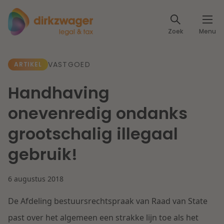
Expertises
Zoek
Menu
Corporate / M&A
Thema's
VASTGOED
ARTIKEL
Banking & Finance
Dichtbij de energietransitie
Kennis
Handhaving
Artikelen
Lees meer
Fiscaal
onevenredig ondanks
Events
grootschalig illegaal
Klantcases
Specialisten
Arbeid & Pensioen
gebruik!
Over ons
IT & Privacy
6 augustus 2018
Dichtbij een toekomstbestendige zorg
Over Dirkzwager
Werken bij
De Afdeling bestuursrechtspraak van Raad van State
IE & Innovatie
Lees meer
past over het algemeen een strakke lijn toe als het