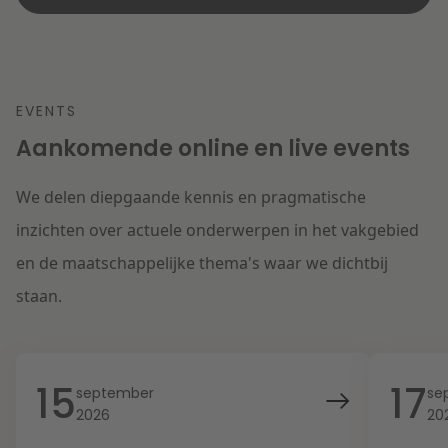
EVENTS
Aankomende online en live events
We delen diepgaande kennis en pragmatische
inzichten over actuele onderwerpen in het vakgebied
en de maatschappelijke thema's waar we dichtbij
staan.
15
17
september
se
2026
20