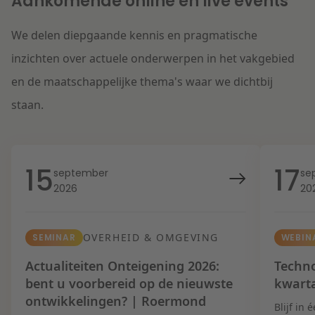
Aankomende online en live events
We delen diepgaande kennis en pragmatische
inzichten over actuele onderwerpen in het vakgebied
en de maatschappelijke thema's waar we dichtbij
staan.
15
17
september
se
2026
20
OVERHEID & OMGEVING
SEMINAR
WEBIN
Actualiteiten Onteigening 2026:
Techno
bent u voorbereid op de nieuwste
kwart
ontwikkelingen? | Roermond
Blijf in