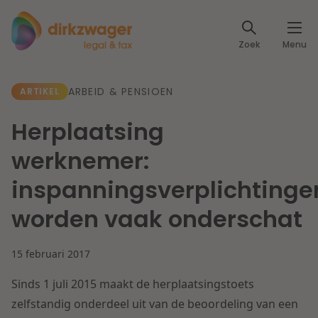
Expertises
Zoek
Menu
Corporate / M&A
Thema's
ARBEID & PENSIOEN
ARTIKEL
Banking & Finance
Dichtbij de energietransitie
Kennis
Herplaatsing
Artikelen
Lees meer
Fiscaal
werknemer:
Events
inspanningsverplichtinge
Klantcases
Specialisten
Arbeid & Pensioen
worden vaak onderschat
Over ons
IT & Privacy
15 februari 2017
Dichtbij een toekomstbestendige zorg
Over Dirkzwager
Werken bij
Sinds 1 juli 2015 maakt de herplaatsingstoets
IE & Innovatie
zelfstandig onderdeel uit van de beoordeling van een
Lees meer