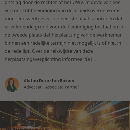
Contact
ontslag door de rechter of het UWV. In geval van een
Herstructurering & Insolventie
Internationale partners
verzoek tot beëindiging van de arbeidsovereenkomst
Nederlands
moet een werkgever in de eerste plaats aantonen dat
Energie
er voldoende grond voor de beëindiging bestaat en in
Nieuws
de tweede plaats dat herplaatsing van de werknemer
Dichtbij de kansen en uitdagingen in de
binnen een redelijke termijn niet mogelijk is of niet in
Zorg & Sociaal domein
woningbouw
de rede ligt. Over de reikwijdte van deze
herplaatsingsverplichting informeerde i...
Vastgoed
Lees meer
Aletha Dera-ten Bokum
Overheid & Omgeving
Advocaat - Associate Partner
Aanbesteding & Mededinging
Dichtbij de wendbare onderneming
Aansprakelijkheid & Verzekering
Lees meer