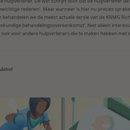
hulpverlener. De wet schrijft voor dat de hulpverlener d
wichtige redenen'. Maar wanneer is hier nu precies sprake 
n behandelen we de meest actuele versie van de KNMG Richt
skundige behandelingsovereenkomst’. Niet alleen interessa
r ook voor andere hulpverleners die te maken hebben met 
.
ulshof