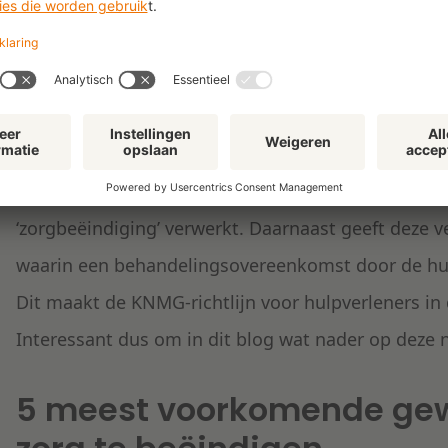
praktijk niet alleen gebruikt door artsen, maar oo
zorginstellingen in de care en cure sector. De richt
de inmiddels sterk veranderde zorgpraktijk, stee
Eind januari 2021 heeft de KNMG echter een
volled
gepubliceerd. In deze versie is de (meest) recente
‘zorgbeëindiging’ verwerkt. Daarnaast geeft deze v
waarin een behandelingsovereenkomst door de hu
Dit maakt de KNMG-richtlijn voor hulpverleners in 
Interessant dus om in dit blog wat nader op deze 
5 meest voorkomende gew