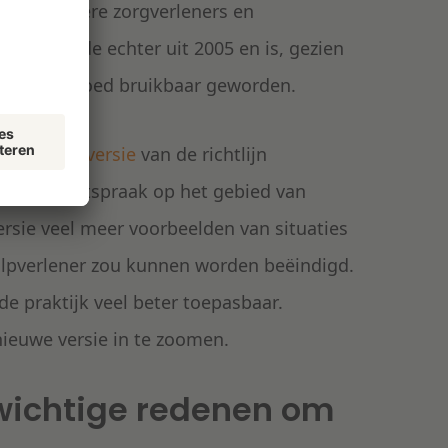
k door andere zorgverleners en
lijn dateerde echter uit 2005 en is, gezien
ds minder goed bruikbaar geworden.
ig nieuwe versie
van de richtlijn
 (tucht)rechtspraak op het gebied van
ersie veel meer voorbeelden van situaties
lpverlener zou kunnen worden beëindigd.
de praktijk veel beter toepasbaar.
nieuwe versie in te zoomen.
ichtige redenen om