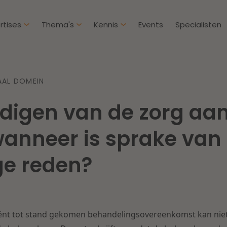
rtises
Thema's
Kennis
Events
Specialisten
Artikelen
Over D
AAL DOMEIN
Klantcases
Intern
ndigen van de zorg aa
IE & Innovatie
Overh
Nieuw
htbij een
Dichtbij de kansen en
wanneer is sprake van
ekomstbestendige
uitdagingen in de
Herstructurering & Insolventie
Aanbe
rg
woningbouw
ge reden?
Energie
Aansp
s meer
Lees meer
Zorg & Sociaal domein
Litiga
ënt tot stand gekomen behandelingsovereenkomst kan niet
Vastgoed
Onder