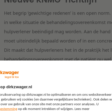
Het begrip ‘gewichtige redenen’ is een open norm. 
in welke situatie de behandelingsovereenkomst me
hulpverlener beëindigd mag worden. Aan de hand
moet uiteindelijk bepaald worden of in een concre
Dit maakt dat hulpverleners het in de praktijk het 
behandelingsovereenkomst met de patiënt nu wel 
ons ‘zorgbeëindiging’ hebben wij in dit kader verw
of beëindiging van de geneeskundige behandeling
artsen in de cure en care sector handvatten om te
behandelingsovereenkomst met de patiënt kan wor
zorgvuldigheidseisen hierbij in acht moeten worde