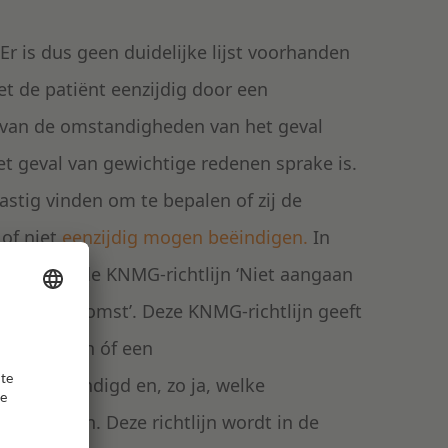
Er is dus geen duidelijke lijst voorhanden
t de patiënt eenzijdig door een
 van de omstandigheden van het geval
et geval van gewichtige redenen sprake is.
lastig vinden om te bepalen of zij de
of niet
eenzijdig mogen beëindigen.
In
ezen naar de KNMG-richtlijn ‘Niet aangaan
sovereenkomst’. Deze KNMG-richtlijn geeft
 beoordelen óf een
den beëindigd en, zo ja, welke
n genomen. Deze richtlijn wordt in de