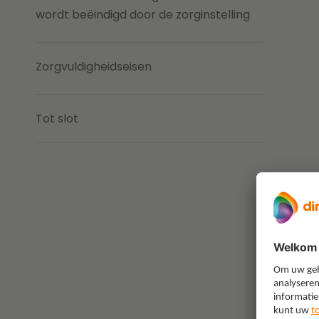
wordt beëindigd door de zorginstelling
Zorgvuldigheidseisen
Tot slot