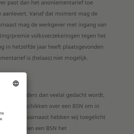
ver past dan het anoniementarief toe
ie aanlevert. Vanaf dat moment mag de
aarnaast mag de werkgever met ingang van
sting/premie volksverzekeringen tegen het
g in hetzelfde jaar heeft plaatsgevonden
mentarief is (helaas) niet mogelijk.
cht dat, anders dan veelal gedacht wordt,
dient te beschikken over een BSN om in
gunning. Daarnaast hebben wij toegelicht
 ontbreken van een BSN het