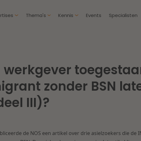
rtises
Thema's
Kennis
Events
Specialisten
Artikelen
Over D
Klantcases
Intern
en werkgever toegesta
IE & Innovatie
Overh
Nieuw
htbij een
Dichtbij de kansen en
igrant zonder BSN lat
ekomstbestendige
uitdagingen in de
Herstructurering & Insolventie
Aanbe
rg
woningbouw
eel III)?
Energie
Aansp
s meer
Lees meer
Zorg & Sociaal domein
Litiga
iceerde de NOS een artikel over drie asielzoekers die de 
Vastgoed
Onder