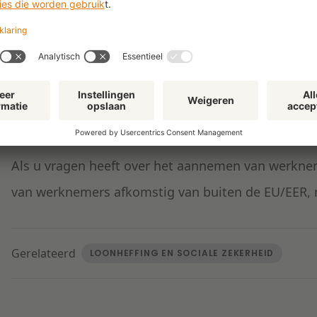
anoniementarief moet toepassen. Wanneer het ontb
invloedsfeer van de werkgever en werknemer valt,
anoniementarief voorkomen worden. Met ingang va
voor de correctie van een eerder toegepast anonie
dus vooral niet van de wijs brengen door berichten
Als u vragen heeft over het aannemen van werkn
van werknemers afkomstig van buiten de EU/EER, 
Gerelateerd
LOONHEFFING EN SOCIALE ZEKERHEID