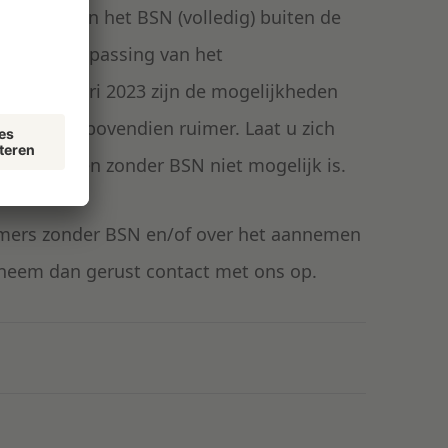
reken van het BSN (volledig) buiten de
 kan de toepassing van het
n 1 januari 2023 zijn de mogelijkheden
mentarief bovendien ruimer. Laat u zich
 dat werken zonder BSN niet mogelijk is.
emers zonder BSN en/of over het aannemen
neem dan gerust contact met ons op.