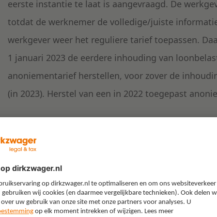
eerste instantie te laat is aangevraagd. De werkge
totdat de werknemer de volledige/juiste informat
werkgever weer het reguliere tarief toepassen. D
1 januari 2023 de eerdere inhouding van loonbela
anoniementarief herstellen, voor zover de inhoudin
(in 2023). Herstel van een in 2022 toegepast anonie
Afsluiting blogreeks
In een blogreeks van drie blogs hebben wij toegeli
een vreemdeling die asiel heeft aangevraagd niet 
aanmerking te komen voor een tewerkstellingsver
dat in beginsel de werkgever in het geval van het