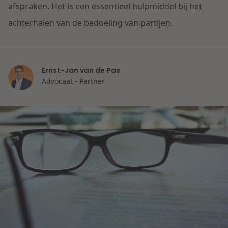
Contact
afspraken. Het is een essentieel hulpmiddel bij het
Herstructurering & Insolventie
Internationale partners
achterhalen van de bedoeling van partijen.
Nederlands
Energie
Nieuws
Ernst-Jan van de Pas
Dichtbij de kansen en uitdagingen in de
Zorg & Sociaal domein
Advocaat - Partner
woningbouw
Vastgoed
Lees meer
Overheid & Omgeving
Aanbesteding & Mededinging
Dichtbij de wendbare onderneming
Aansprakelijkheid & Verzekering
Lees meer