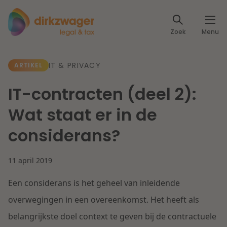
Expertises
Zoek
Menu
Corporate / M&A
Thema's
IT & PRIVACY
ARTIKEL
Banking & Finance
Dichtbij de energietransitie
Kennis
IT-contracten (deel 2):
Artikelen
Lees meer
Fiscaal
Wat staat er in de
Events
considerans?
Klantcases
Specialisten
Arbeid & Pensioen
11 april 2019
Over ons
IT & Privacy
Een considerans is het geheel van inleidende
Dichtbij een toekomstbestendige zorg
Over Dirkzwager
Werken bij
overwegingen in een overeenkomst. Het heeft als
IE & Innovatie
belangrijkste doel context te geven bij de contractuele
Lees meer