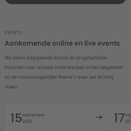
EVENTS
Aankomende online en live events
We delen diepgaande kennis en pragmatische
inzichten over actuele onderwerpen in het vakgebied
en de maatschappelijke thema's waar we dichtbij
staan.
15
17
september
se
2026
20