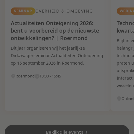
OVERHEID & OMGEVING
SEMINAR
WEBIN
Actualiteiten Onteigening 2026:
Techno
bent u voorbereid op de nieuwste
kwart
ontwikkelingen? | Roermond
Blijf in
Dit jaar organiseren wij het jaarlijkse
belangri
Dirkzwagerseminar Actualiteiten Onteigening
technolo
op 15 september 2026 in Roermond.
praten u
uitsprak
Roermond
13:30 - 15:45
Interact
wisselen
Online
Bekijk alle events