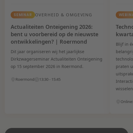
OVERHEID & OMGEVING
SEMINAR
WEBIN
Actualiteiten Onteigening 2026:
Techno
bent u voorbereid op de nieuwste
kwart
ontwikkelingen? | Roermond
Blijf in
Dit jaar organiseren wij het jaarlijkse
belangri
Dirkzwagerseminar Actualiteiten Onteigening
technolo
op 15 september 2026 in Roermond.
praten u
uitsprak
Roermond
13:30 - 15:45
Interact
wisselen
Online