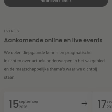
Naar overzicht
EVENTS
Aankomende online en live events
We delen diepgaande kennis en pragmatische
inzichten over actuele onderwerpen in het vakgebied
en de maatschappelijke thema's waar we dichtbij
staan.
15
17
september
se
2026
20