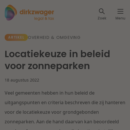
Expertises
Zoek
Menu
Corporate / M&A
Thema's
OVERHEID & OMGEVING
ARTIKEL
Banking & Finance
Dichtbij de energietransitie
Kennis
Locatiekeuze in beleid
Artikelen
Lees meer
Fiscaal
voor zonneparken
Events
Klantcases
Specialisten
18 augustus 2022
Arbeid & Pensioen
Veel gemeenten hebben in hun beleid de
Over ons
IT & Privacy
uitgangspunten en criteria beschreven die zij hanteren
Dichtbij een toekomstbestendige zorg
voor de locatiekeuze voor grondgebonden
Over Dirkzwager
Werken bij
IE & Innovatie
zonneparken. Aan de hand daarvan kan beoordeeld
Lees meer