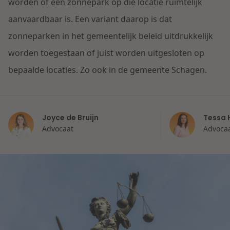
Contact
worden of een zonnepark op die locatie ruimtelijk
Herstructurering & Insolventie
Internationale partners
aanvaardbaar is. Een variant daarop is dat
Nederlands
zonneparken in het gemeentelijk beleid uitdrukkelijk
Energie
worden toegestaan of juist worden uitgesloten op
Nieuws
bepaalde locaties. Zo ook in de gemeente Schagen.
Dichtbij de kansen en uitdagingen in de
Zorg & Sociaal domein
woningbouw
Vastgoed
Lees meer
Joyce de Bruijn
Tessa 
Advocaat
Advoca
Overheid & Omgeving
Aanbesteding & Mededinging
Dichtbij de wendbare onderneming
Aansprakelijkheid & Verzekering
Lees meer