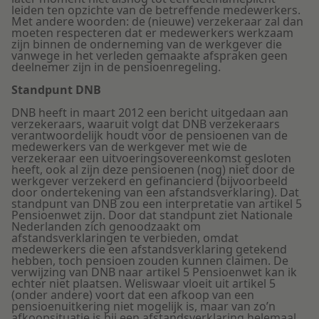
leiden ten opzichte van de betreffende medewerkers.
Met andere woorden: de (nieuwe) verzekeraar zal dan
moeten respecteren dat er medewerkers werkzaam
zijn binnen de onderneming van de werkgever die
vanwege in het verleden gemaakte afspraken geen
deelnemer zijn in de pensioenregeling.
Standpunt DNB
DNB heeft in maart 2012 een bericht uitgedaan aan
verzekeraars, waaruit volgt dat DNB verzekeraars
verantwoordelijk houdt voor de pensioenen van de
medewerkers van de werkgever met wie de
verzekeraar een uitvoeringsovereenkomst gesloten
heeft, ook al zijn deze pensioenen (nog) niet door de
werkgever verzekerd en gefinancierd (bijvoorbeeld
door ondertekening van een afstandsverklaring). Dat
standpunt van DNB zou een interpretatie van artikel 5
Pensioenwet zijn. Door dat standpunt ziet Nationale
Nederlanden zich genoodzaakt om
afstandsverklaringen te verbieden, omdat
medewerkers die een afstandsverklaring getekend
hebben, toch pensioen zouden kunnen claimen. De
verwijzing van DNB naar artikel 5 Pensioenwet kan ik
echter niet plaatsen. Weliswaar vloeit uit artikel 5
(onder andere) voort dat een afkoop van een
pensioenuitkering niet mogelijk is, maar van zo’n
afkoop­situatie is bij een afstandsverklaring helemaal