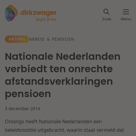
Expertises
Zoek
Menu
Corporate / M&A
Thema's
ARBEID & PENSIOEN
ARTIKEL
Banking & Finance
Dichtbij de energietransitie
Kennis
Nationale Nederlanden
Artikelen
Lees meer
Fiscaal
verbiedt ten onrechte
Events
afstandsverklaringen
Klantcases
Specialisten
Arbeid & Pensioen
pensioen
Over ons
IT & Privacy
3 december 2014
Dichtbij een toekomstbestendige zorg
Over Dirkzwager
Werken bij
Onlangs heeft Nationale Nederlanden een
IE & Innovatie
beleidsnotitie uitgebracht, waarin staat vermeld dat
Lees meer