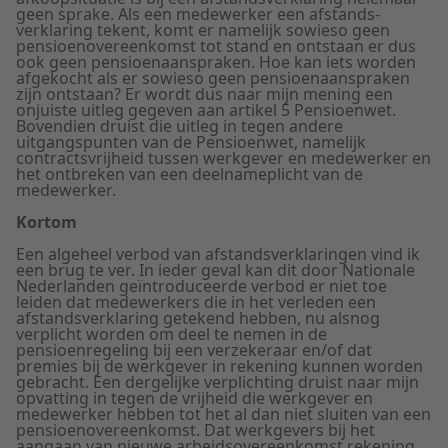
geen sprake. Als een medewerker een afstands­
verklaring tekent, komt er namelijk sowieso geen
pensioenovereenkomst tot stand en ontstaan er dus
ook geen pensioenaanspraken. Hoe kan iets worden
afgekocht als er sowieso geen pensioenaanspraken
zijn ontstaan? Er wordt dus naar mijn mening een
onjuiste uitleg gegeven aan artikel 5 Pensioenwet.
Bovendien druist die uitleg in tegen andere
uitgangspunten van de Pensioenwet, namelijk
contractsvrijheid tussen werkgever en medewerker en
het ontbreken van een deelnameplicht van de
medewerker.
Kortom
Een algeheel verbod van afstandsverklaringen vind ik
een brug te ver. In ieder geval kan dit door Nationale
Nederlanden geïntroduceerde verbod er niet toe
leiden dat medewerkers die in het verleden een
afstandsverklaring getekend hebben, nu alsnog
verplicht worden om deel te nemen in de
pensioenregeling bij een verzekeraar en/of dat
premies bij de werkgever in rekening kunnen worden
gebracht. Een dergelijke verplichting druist naar mijn
opvatting in tegen de vrijheid die werkgever en
medewerker hebben tot het al dan niet sluiten van een
pensioenover­eenkomst. Dat werkgevers bij het
aangaan van nieuwe arbeidsovereenkomst rekening