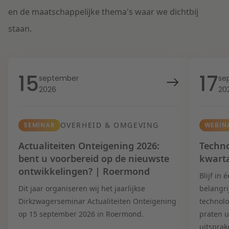
en de maatschappelijke thema's waar we dichtbij
staan.
15
17
september
se
2026
20
OVERHEID & OMGEVING
SEMINAR
WEBIN
Actualiteiten Onteigening 2026:
Techno
bent u voorbereid op de nieuwste
kwart
ontwikkelingen? | Roermond
Blijf in
Dit jaar organiseren wij het jaarlijkse
belangri
Dirkzwagerseminar Actualiteiten Onteigening
technolo
op 15 september 2026 in Roermond.
praten u
uitsprak