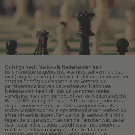
Litigation
Onderwijs
Onlangs heeft Nationale Nederlanden een
beleidsnotitie uitgebracht, waarin staat vermeld dat
niet (langer) geaccepteerd wordt dat een medewerker
afstand doet van deelname in de verzekerde
pensioenregeling van de werkgever. Nationale
Nederlanden heeft dit besluit genomen onder
verwijzing naar een standpunt van de Nederlandsche
Bank (DNB) dat op 13 maart 2012 is medegedeeld aan
de pensioenverzekeraars. Dit standpunt van DNB
rechtvaardigt naar mijn opvatting niet een verbod op
afstandsverklaringen. Een dergelijk verbod druist in
tegen de uitgangspunten van de Pensioenwet, zeker
daar waar het situaties betreft waar medewerkers
reeds vóór uitvaardiging van het verbod een
afstandsverklaring hebben ondertekend. Die