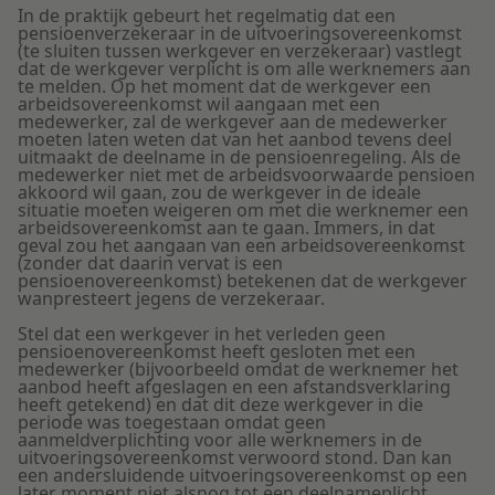
In de praktijk gebeurt het regelmatig dat een
pensioenverzekeraar in de uitvoeringsovereen­komst
(te sluiten tussen werkgever en verzekeraar) vastlegt
dat de werkgever verplicht is om alle werknemers aan
te melden. Op het moment dat de werkgever een
arbeidsover­eenkomst wil aangaan met een
medewerker, zal de werkgever aan de medewerker
moeten laten weten dat van het aanbod tevens deel
uitmaakt de deelname in de pensioen­regeling. Als de
medewerker niet met de arbeidsvoorwaarde pensioen
akkoord wil gaan, zou de werkgever in de ideale
situatie moeten weigeren om met die werknemer een
arbeidsover­eenkomst aan te gaan. Immers, in dat
geval zou het aangaan van een arbeidsovereenkomst
(zonder dat daarin vervat is een
pensioenovereenkomst) betekenen dat de werkgever
wanpresteert jegens de verzekeraar.
Stel dat een werkgever in het verleden geen
pensioenovereenkomst heeft gesloten met een
medewerker (bijvoorbeeld omdat de werknemer het
aanbod heeft afgeslagen en een afstandsverklaring
heeft getekend) en dat dit deze werkgever in die
periode was toegestaan omdat geen
aanmeldverplichting voor alle werknemers in de
uitvoeringsovereenkomst verwoord stond. Dan kan
een andersluidende uitvoerings­overeenkomst op een
later moment niet alsnog tot een deelnameplicht