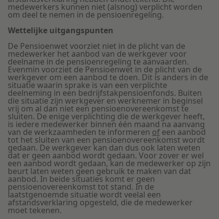
medewerkers kunnen niet (alsnog) verplicht worden
om deel te nemen in de pensioenregeling.
Wettelijke uitgangspunten
De Pensioenwet voorziet niet in de plicht van de
medewerker het aanbod van de werkgever voor
deelname in de pensioenregeling te aanvaarden.
Evenmin voorziet de Pensioenwet in de plicht van de
werkgever om een aanbod te doen. Dit is anders in de
situatie waarin sprake is van een verplichte
deelneming in een bedrijfstakpensioenfonds. Buiten
die situatie zijn werkgever en werknemer in beginsel
vrij om al dan niet een pensioenovereenkomst te
sluiten. De enige verplichting die de werkgever heeft,
is iedere medewerker binnen één maand na aanvang
van de werkzaamheden te informeren
of
een aanbod
tot het sluiten van een pensioenovereenkomst wordt
gedaan. De werkgever kan dan dus ook laten weten
dat er geen aanbod wordt gedaan. Voor zover er wel
een aanbod wordt gedaan, kan de medewerker op zijn
beurt laten weten geen gebruik te maken van dat
aanbod. In beide situaties komt er geen
pensioenovereenkomst tot stand. In de
laatstgenoemde situatie wordt veelal een
afstandsverklaring opgesteld, die de medewerker
moet tekenen.