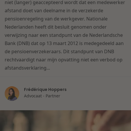
Contact
niet (langer) geaccepteerd wordt dat een medewerker
Herstructurering & Insolventie
Internationale partners
afstand doet van deelname in de verzekerde
Nederlands
pensioenregeling van de werkgever. Nationale
Energie
Nederlanden heeft dit besluit genomen onder
Nieuws
verwijzing naar een standpunt van de Nederlandsche
Dichtbij de kansen en uitdagingen in de
Bank (DNB) dat op 13 maart 2012 is medegedeeld aan
Zorg & Sociaal domein
woningbouw
de pensioenverzekeraars. Dit standpunt van DNB
rechtvaardigt naar mijn opvatting niet een verbod op
Vastgoed
Lees meer
afstandsverklaring...
Overheid & Omgeving
Frédérique Hoppers
Advocaat - Partner
Aanbesteding & Mededinging
Dichtbij de wendbare onderneming
Aansprakelijkheid & Verzekering
Lees meer