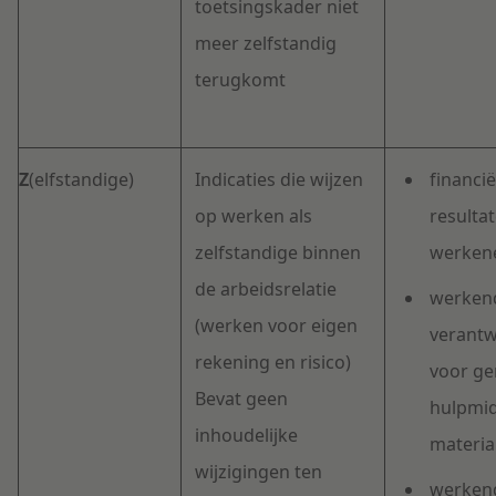
toetsingskader niet
meer zelfstandig
terugkomt
Z
(elfstandige)
Indicaties die wijzen
financië
op werken als
resultat
zelfstandige binnen
werken
de arbeidsrelatie
werkend
(werken voor eigen
verantw
rekening en risico)
voor ge
Bevat geen
hulpmid
inhoudelijke
materia
wijzigingen ten
werkend