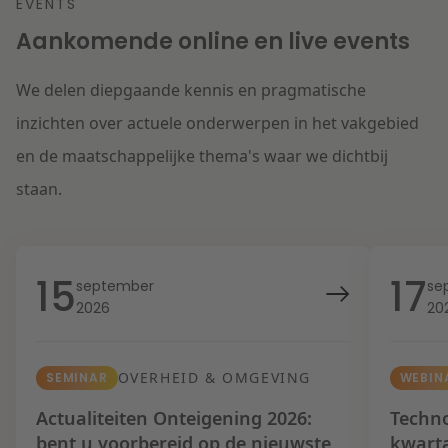
EVENTS
Aankomende online en live events
We delen diepgaande kennis en pragmatische
inzichten over actuele onderwerpen in het vakgebied
en de maatschappelijke thema's waar we dichtbij
staan.
15
17
september
se
2026
20
OVERHEID & OMGEVING
SEMINAR
WEBIN
Actualiteiten Onteigening 2026:
Techno
bent u voorbereid op de nieuwste
kwart