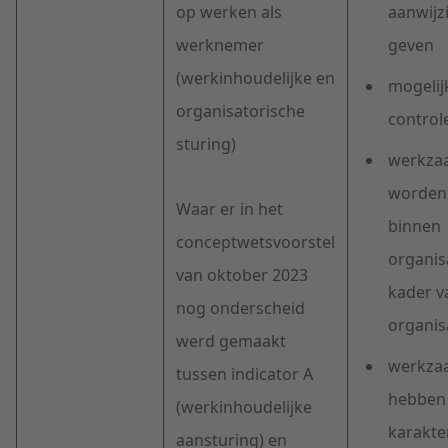
op werken als
aanwijz
werknemer
geven
(werkinhoudelijke en
mogelij
organisatorische
control
sturing)
werkza
worden 
Waar er in het
binnen
conceptwetsvoorstel
organis
van oktober 2023
kader v
nog onderscheid
organis
werd gemaakt
werkza
tussen indicator A
hebben 
(werkinhoudelijke
karakte
aansturing) en