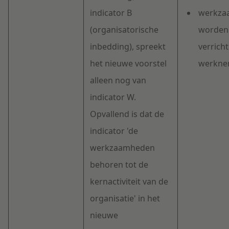
indicator B
werkza
(organisatorische
worden z
inbedding), spreekt
verrich
het nieuwe voorstel
werkne
alleen nog van
indicator W.
Opvallend is dat de
indicator 'de
werkzaamheden
behoren tot de
kernactiviteit van de
organisatie' in het
nieuwe