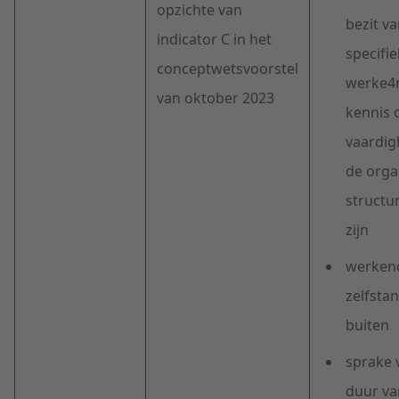
opzichte van
bezit v
indicator C in het
specifie
conceptwetsvoorstel
werke4r
van oktober 2023
kennis 
vaardig
de organ
structu
zijn
werkend
zelfsta
buiten
sprake 
duur va