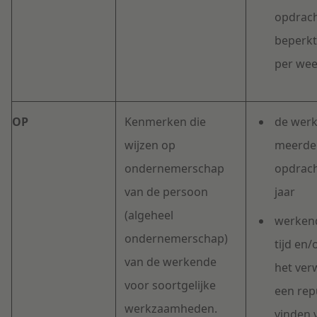
opdrach
beperkt
per we
OP
Kenmerken die
de werk
wijzen op
meerde
ondernemerschap
opdrach
van de persoon
jaar
(algeheel
werken
ondernemerschap)
tijd en/
van de werkende
het ver
voor soortgelijke
een rep
werkzaamheden.
vinden 