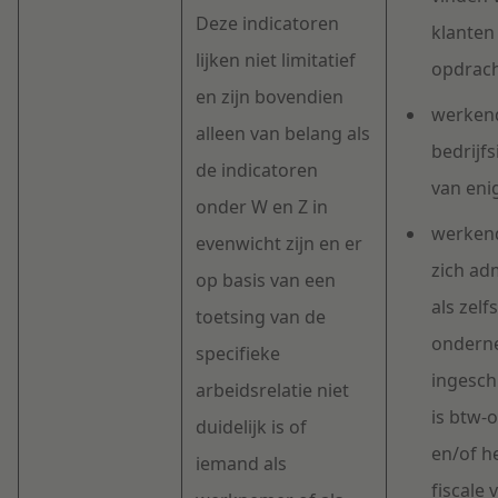
Deze indicatoren
klanten
lijken niet limitatief
opdrac
en zijn bovendien
werkend
alleen van belang als
bedrijf
de indicatoren
van en
onder W en Z in
werken
evenwicht zijn en er
zich adm
op basis van een
als zelf
toetsing van de
onderne
specifieke
ingesch
arbeidsrelatie niet
is btw
duidelijk is of
en/of h
iemand als
fiscale