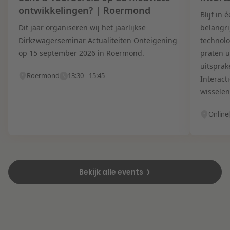
ontwikkelingen? | Roermond
Blijf in
Dit jaar organiseren wij het jaarlijkse
belangri
Dirkzwagerseminar Actualiteiten Onteigening
technolo
op 15 september 2026 in Roermond.
praten u
uitsprak
Roermond
13:30 - 15:45
Interact
wisselen
Online
Bekijk alle events