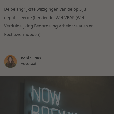
Contact
Herstructurering & Insolventie
Internationale partners
De belangrijkste wijzigingen van de op 3 juli
Nederlands
gepubliceerde (herziende) Wet VBAR (Wet
Energie
Verduidelijking Beoordeling Arbeidsrelaties en
Nieuws
Rechtsvermoeden).
Dichtbij de kansen en uitdagingen in de woningb
Zorg & Sociaal domein
Lees meer
Vastgoed
Robin Jans
Advocaat
Overheid & Omgeving
Aanbesteding & Mededinging
Dichtbij de wendbare onderneming
Aansprakelijkheid & Verzekering
Lees meer