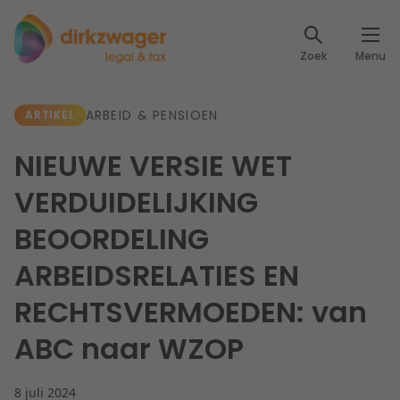
Expertises
Zoek
Menu
Corporate / M&A
Thema's
ARBEID & PENSIOEN
ARTIKEL
Banking & Finance
Dichtbij de energietransitie
Kennis
NIEUWE VERSIE WET
Artikelen
Lees meer
Fiscaal
VERDUIDELIJKING
Events
BEOORDELING
Klantcases
Specialisten
Arbeid & Pensioen
ARBEIDSRELATIES EN
Over ons
RECHTSVERMOEDEN: van
IT & Privacy
Dichtbij een toekomstbestendige zorg
ABC naar WZOP
Over Dirkzwager
Werken bij
IE & Innovatie
Lees meer
8 juli 2024